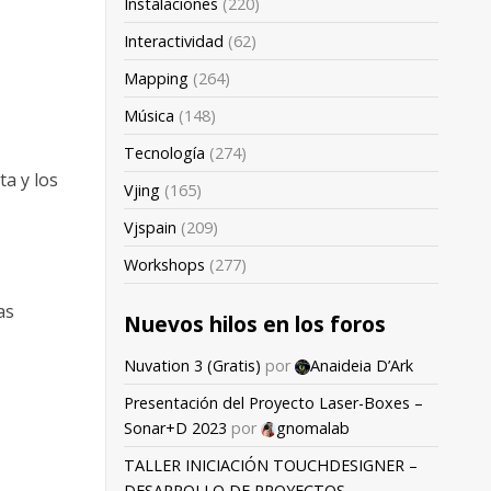
Instalaciones
(220)
Interactividad
(62)
Mapping
(264)
Música
(148)
Tecnología
(274)
a y los
Vjing
(165)
Vjspain
(209)
Workshops
(277)
as
Nuevos hilos en los foros
Nuvation 3 (Gratis)
por
Anaideia D’Ark
Presentación del Proyecto Laser-Boxes –
Sonar+D 2023
por
gnomalab
TALLER INICIACIÓN TOUCHDESIGNER –
DESARROLLO DE PROYECTOS