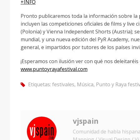
+INFO
Pronto publicaremos toda la información sobre la 
incluyen las competiciones oficiales de films y live
(Polonia) y Vienna Independent Shorts (Austria); s
mundial, y una nueva edición del PyR Academy, nue
general, e impartidos por tutores de los países invi
¡Esperamos con ilusión ver con qué nos deleitaréis 
www.puntoyrayafestival.com
Etiquetas:
festivales
,
Música
,
Punto y Raya festi
tag
vjspain
Comunidad de habla hispana d
Mapping / Visual Design / Vj /