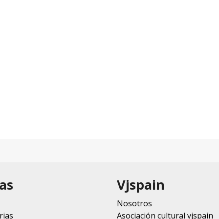
as
Vjspain
Nosotros
rias
Asociación cultural vjspain