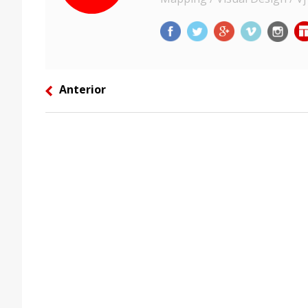
Anterior
left