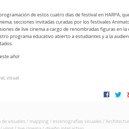
programación de estos cuatro días de festival en HARPA, qu
 cinema; secciones invitadas curadas por los festivales Animat
esiones de live cinema a cargo de renombradas figuras en la
stro programa educativo abierto a estudiantes y a la audien
tados.
este año!
val
,
visual
facebook
twitter
g
e visuales / mapping / escenografías visuales / Architectur
 vjing / live cinema / diseño interactivo