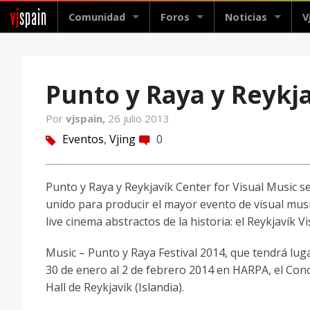
vj
spain
Comunidad
Foros
Noticias
V
Punto y Raya y Reykja
Por
vjspain,
26 julio 2013
Eventos
,
Vjing
0
tag
comment
Punto y Raya y Reykjavík Center for Visual Music s
unido para producir el mayor evento de visual musi
live cinema abstractos de la historia: el Reykjavík Vi
Music – Punto y Raya Festival 2014, que tendrá luga
30 de enero al 2 de febrero 2014 en HARPA, el Con
Hall de Reykjavík (Islandia).