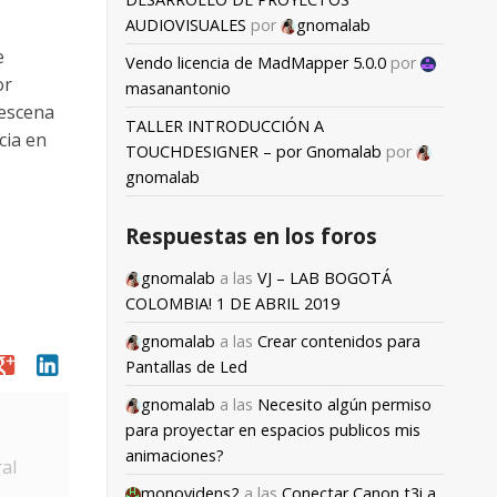
AUDIOVISUALES
por
gnomalab
e
Vendo licencia de MadMapper 5.0.0
por
or
masanantonio
 escena
TALLER INTRODUCCIÓN A
cia en
TOUCHDESIGNER – por Gnomalab
por
gnomalab
Respuestas en los foros
gnomalab
a las
VJ – LAB BOGOTÁ
COLOMBIA! 1 DE ABRIL 2019
gnomalab
a las
Crear contenidos para
oogle
linkedin
Pantallas de Led
gnomalab
a las
Necesito algún permiso
para proyectar en espacios publicos mis
animaciones?
al
monovidens2
a las
Conectar Canon t3i a