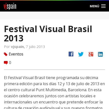
vj
spain
MENÚ
Comunidad
Festival Visual Brasil
Foros
2013
Noticias
Por
vjspain,
7 julio 2013
Vjspain
facebook
twitter
google
linkedin
Eventos
tag
0
comment
Ayuda
Contacto
El Festival Visual Brasil tiene programada su décima
primera edición para los días 12 y 13 de julio de 2013 en
Entrar
el centro cultural Punt Multimedia, Barcelona. En esta
ocasión celebraremos juntos con artistas locales e
Crear Cuenta
internacionales un encuentro que pretende enfocar la
cultura de creación audiovisual y sus nuevos formatos