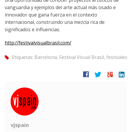
vanguardia y ejemplos del arte actual más osado e
innovador que gana fuerza en el contexto
internacional, construindo una mezcla rica de
significados e influencias.
http://festivalvisualbrasil.com/
Etiquetas:
Barcelona
,
Festival Visual Brasil
,
festivales
tag
facebook
twitter
google
linkedin
vjspain