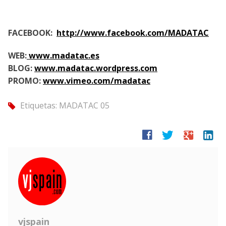
FACEBOOK:
http://www.facebook.com/MADATAC
WEB:
www.madatac.es
BLOG:
www.madatac.wordpress.com
PROMO:
www.vimeo.com/madatac
Etiquetas:
MADATAC 05
tag
facebook
twitter
google
linkedin
vjspain