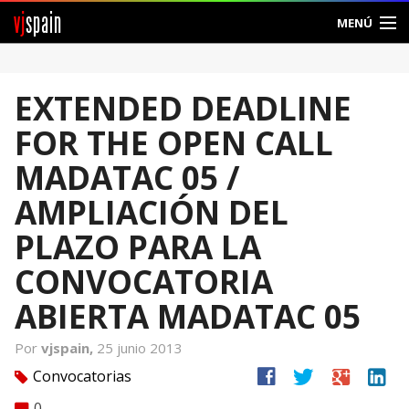
vj
spain
MENÚ
Comunidad
EXTENDED DEADLINE
Foros
FOR THE OPEN CALL
Noticias
MADATAC 05 /
Vjspain
AMPLIACIÓN DEL
PLAZO PARA LA
Ayuda
CONVOCATORIA
Contacto
ABIERTA MADATAC 05
Entrar
Por
vjspain,
25 junio 2013
Crear Cuenta
facebook
twitter
google
linkedin
Convocatorias
tag
0
comment