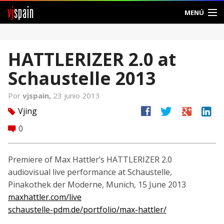
vj
spain
MENÚ
Comunidad
HATTLERIZER 2.0 at
Foros
Schaustelle 2013
Noticias
Por
vjspain,
23 junio 2013
Vjspain
facebook
twitter
google
linkedin
Vjing
tag
0
comment
Ayuda
Contacto
Premiere of Max Hattler’s HATTLERIZER 2.0
audiovisual live performance at Schaustelle,
Entrar
Pinakothek der Moderne, Munich, 15 June 2013
maxhattler.com/live
Crear Cuenta
schaustelle-pdm.de/portfolio/max-hattler/