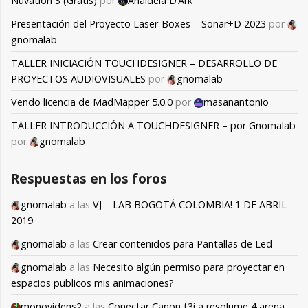
Nuvation 3 (Gratis)
por
Anaideia D’Ark
Presentación del Proyecto Laser-Boxes – Sonar+D 2023
por
gnomalab
TALLER INICIACIÓN TOUCHDESIGNER – DESARROLLO DE
PROYECTOS AUDIOVISUALES
por
gnomalab
Vendo licencia de MadMapper 5.0.0
por
masanantonio
TALLER INTRODUCCIÓN A TOUCHDESIGNER – por Gnomalab
por
gnomalab
Respuestas en los foros
gnomalab
a las
VJ – LAB BOGOTÁ COLOMBIA! 1 DE ABRIL
2019
gnomalab
a las
Crear contenidos para Pantallas de Led
gnomalab
a las
Necesito algún permiso para proyectar en
espacios publicos mis animaciones?
monovidens2
a las
Conectar Canon t3i a resolume 4 arena,