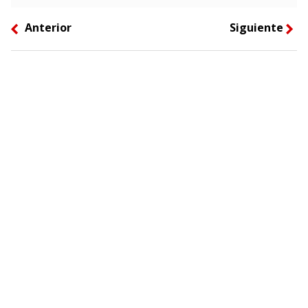
Anterior
Siguiente
left
right