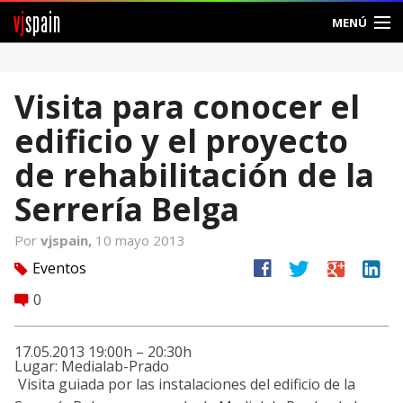
vj
spain
MENÚ
Comunidad
Visita para conocer el
Foros
edificio y el proyecto
Noticias
de rehabilitación de la
Vjspain
Serrería Belga
Ayuda
Por
vjspain,
10 mayo 2013
facebook
twitter
google
linkedin
Eventos
tag
Contacto
0
comment
Entrar
17.05.2013 19:00h – 20:30h
Lugar: Medialab-Prado
Crear Cuenta
Visita guiada por las instalaciones del edificio de la