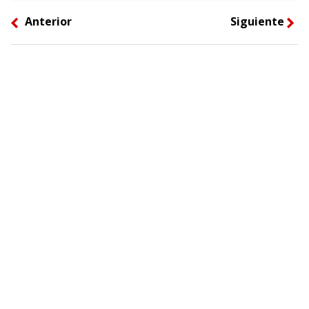
Anterior
Siguiente
left
right