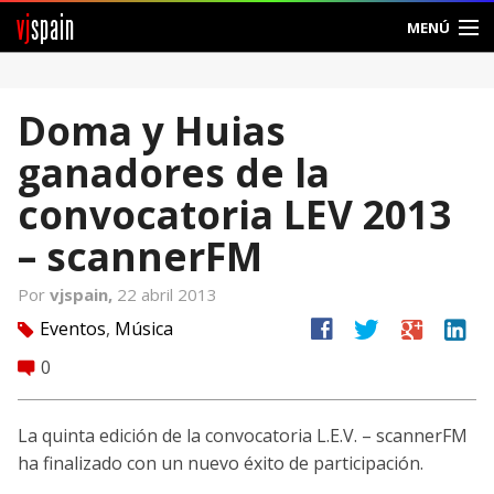
vj
spain
MENÚ
Comunidad
Doma y Huias
Foros
ganadores de la
Noticias
convocatoria LEV 2013
Vjspain
– scannerFM
Ayuda
Por
vjspain,
22 abril 2013
facebook
twitter
google
linkedin
Eventos
,
Música
tag
Contacto
0
comment
Entrar
La quinta edición de la convocatoria L.E.V. – scannerFM
Crear Cuenta
ha finalizado con un nuevo éxito de participación.