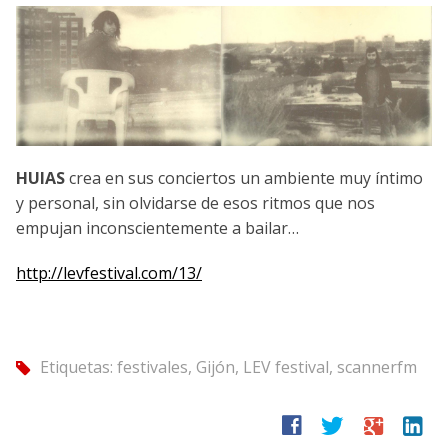
HUIAS
crea en sus conciertos un ambiente muy íntimo
y personal, sin olvidarse de esos ritmos que nos
empujan inconscientemente a bailar…
http://levfestival.com/13/
Etiquetas:
festivales
,
Gijón
,
LEV festival
,
scannerfm
tag
facebook
twitter
google
linkedin