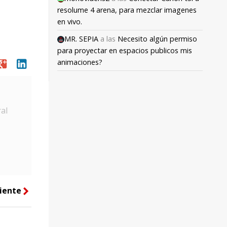
resolume 4 arena, para mezclar imagenes
en vivo.
MR. SEPIA
a las
Necesito algún permiso
para proyectar en espacios publicos mis
oogle
linkedin
animaciones?
al
iente
right