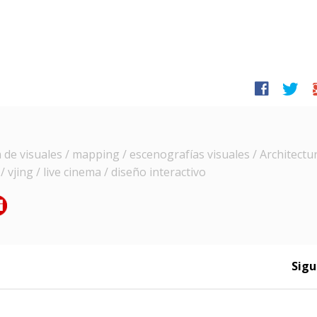
facebook
twitter
g
e visuales / mapping / escenografías visuales / Architectur
 vjing / live cinema / diseño interactivo
Sigu