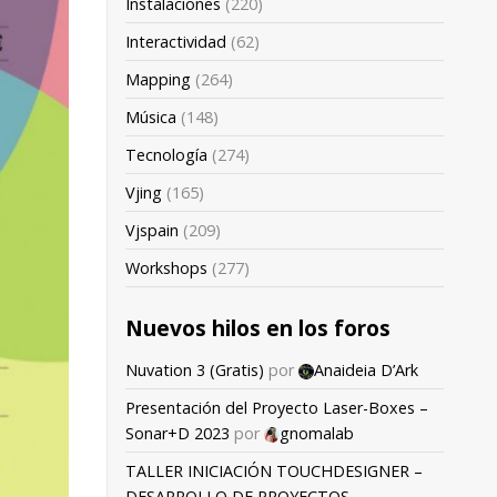
Instalaciones
(220)
Interactividad
(62)
Mapping
(264)
Música
(148)
Tecnología
(274)
Vjing
(165)
Vjspain
(209)
Workshops
(277)
Nuevos hilos en los foros
Nuvation 3 (Gratis)
por
Anaideia D’Ark
Presentación del Proyecto Laser-Boxes –
Sonar+D 2023
por
gnomalab
TALLER INICIACIÓN TOUCHDESIGNER –
DESARROLLO DE PROYECTOS