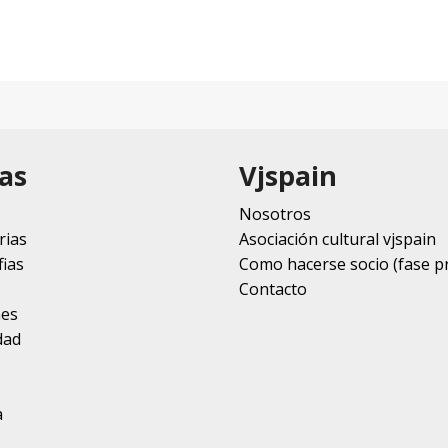
as
Vjspain
Nosotros
rias
Asociación cultural vjspain
ias
Como hacerse socio (fase p
Contacto
nes
dad
a