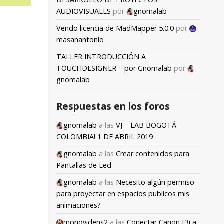
AUDIOVISUALES
por
gnomalab
Vendo licencia de MadMapper 5.0.0
por
masanantonio
TALLER INTRODUCCIÓN A
TOUCHDESIGNER – por Gnomalab
por
gnomalab
Respuestas en los foros
gnomalab
a las
VJ – LAB BOGOTÁ
COLOMBIA! 1 DE ABRIL 2019
gnomalab
a las
Crear contenidos para
Pantallas de Led
gnomalab
a las
Necesito algún permiso
para proyectar en espacios publicos mis
animaciones?
monovidens2
a las
Conectar Canon t3i a