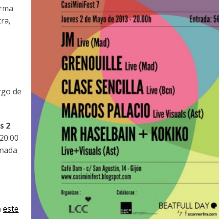
orma
ra,
rgo de
s 2
 20:00
inada
n
este