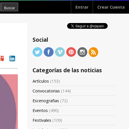
Entrar
Crear Cuenta
Social
oogle
linkedin
Categorías de las noticias
Artículos
(153)
Convocatorias
(144)
Escenografias
(72)
Eventos
(490)
Festivales
(109)