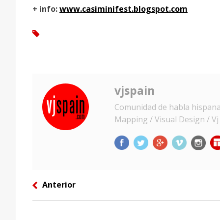
+ info:
www.casiminifest.blogspot.com
tag
vjspain
Comunidad de habla hispana d
Mapping / Visual Design / Vj /
Anterior
left