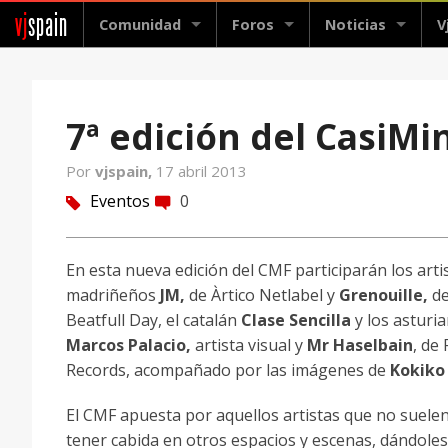
vj
spain
Comunidad
Foros
Noticias
V
7ª edición del CasiMin
Por
vjspain,
17 abril 2013
Eventos
0
tag
comment
En esta nueva edición del CMF participarán los arti
madriñeños
JM,
de Àrtico Netlabel y
Grenouille,
d
Beatfull Day, el catalán
Clase Sencilla
y los asturi
Marcos Palacio,
artista visual
y
Mr Haselbain
, de
Records, acompañado por las imágenes de
Kokiko
El CMF apuesta por aquellos artistas que no suele
tener cabida en otros espacios y escenas, dándoles