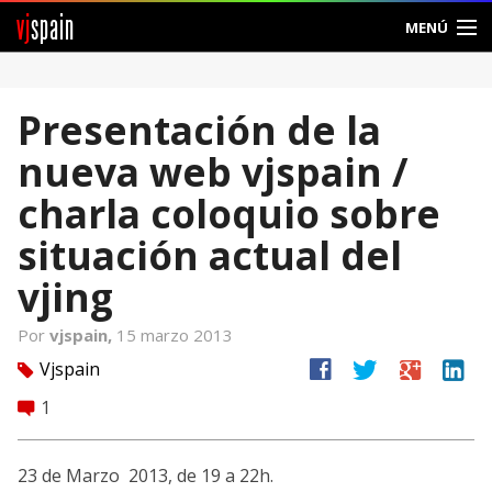
vj
spain
MENÚ
Comunidad
Presentación de la
Foros
nueva web vjspain /
Noticias
charla coloquio sobre
Vjspain
situación actual del
vjing
Ayuda
Por
vjspain,
15 marzo 2013
Contacto
facebook
twitter
google
linkedin
Vjspain
tag
Entrar
1
comment
Crear Cuenta
23 de Marzo 2013, de 19 a 22h.