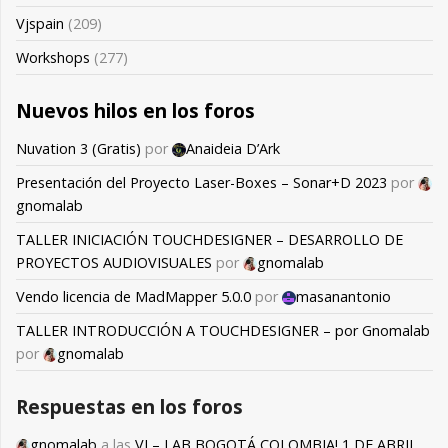
Vjspain
(209)
Workshops
(277)
Nuevos hilos en los foros
Nuvation 3 (Gratis)
por
Anaideia D’Ark
Presentación del Proyecto Laser-Boxes – Sonar+D 2023
por
gnomalab
TALLER INICIACIÓN TOUCHDESIGNER – DESARROLLO DE
PROYECTOS AUDIOVISUALES
por
gnomalab
Vendo licencia de MadMapper 5.0.0
por
masanantonio
TALLER INTRODUCCIÓN A TOUCHDESIGNER – por Gnomalab
por
gnomalab
Respuestas en los foros
gnomalab
a las
VJ – LAB BOGOTÁ COLOMBIA! 1 DE ABRIL