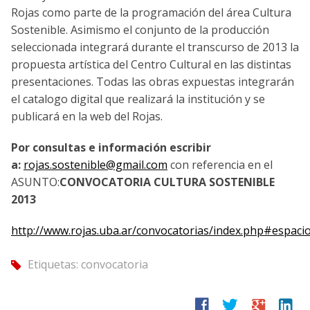
Rojas como parte de la programación del área Cultura
Sostenible. Asimismo el conjunto de la producción
seleccionada integrará durante el transcurso de 2013 la
propuesta artística del Centro Cultural en las distintas
presentaciones. Todas las obras expuestas integrarán
el catalogo digital que realizará la institución y se
publicará en la web del Rojas.
Por consultas e información escribir
a:
rojas.sostenible@gmail.com
con referencia en el
ASUNTO:
CONVOCATORIA CULTURA SOSTENIBLE
2013
http://www.rojas.uba.ar/convocatorias/index.php#espaci
Etiquetas:
convocatoria
tag
facebook
twitter
google
linkedin