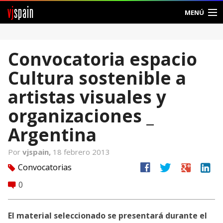
vj
spain
MENÚ
Comunidad
Convocatoria espacio
Foros
Cultura sostenible a
Noticias
artistas visuales y
Vjspain
organizaciones _
Argentina
Ayuda
Por
vjspain,
18 febrero 2013
Contacto
facebook
twitter
google
linkedin
Convocatorias
tag
Entrar
0
comment
Crear Cuenta
El material seleccionado se presentará durante el