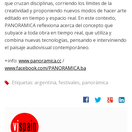
que cruzan disciplinas, corriendo los límites de la
creatividad y proponiendo nuevos modos de hacer arte
editado en tiempo y espacio real. En este contexto,
PANORAMICA reflexiona acerca del concepto que
subyace a toda obra en tiempo real, que utiliza y
combina nuevas tecnologías, pensando e interviniendo
el paisaje audiovisual contemporáneo.
+info:
www.panoramica.cc
/
www.facebook.com/PANORAMICA.ba
Etiquetas:
argentina
,
festivales
,
panorámica
tag
facebook
twitter
google
linkedin