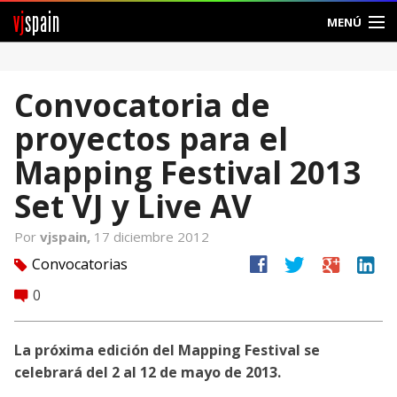
vj
spain
MENÚ
Comunidad
Convocatoria de
Foros
proyectos para el
Noticias
Mapping Festival 2013
Vjspain
Set VJ y Live AV
Ayuda
Por
vjspain,
17 diciembre 2012
facebook
twitter
google
linkedin
Convocatorias
tag
Contacto
0
comment
Entrar
La próxima edición del Mapping Festival se
Crear Cuenta
celebrará del 2 al 12 de mayo de 2013.