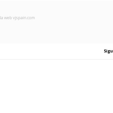
la web vjspain.com
Sigu