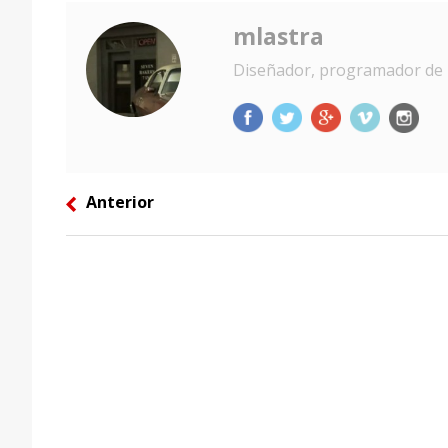
mlastra
Diseñador, programador de 
Anterior
left