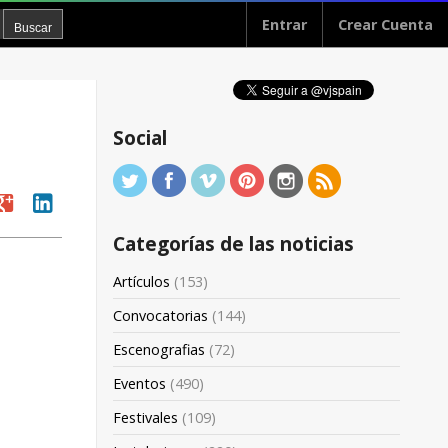
Entrar
Crear Cuenta
Social
oogle
linkedin
Categorías de las noticias
Artículos
(153)
Convocatorias
(144)
Escenografias
(72)
Eventos
(490)
Festivales
(109)