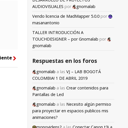
AUDIOVISUALES
por
gnomalab
Vendo licencia de MadMapper 5.0.0
por
masanantonio
TALLER INTRODUCCIÓN A
TOUCHDESIGNER – por Gnomalab
por
gnomalab
iente
right
Respuestas en los foros
gnomalab
a las
VJ – LAB BOGOTÁ
COLOMBIA! 1 DE ABRIL 2019
gnomalab
a las
Crear contenidos para
Pantallas de Led
gnomalab
a las
Necesito algún permiso
para proyectar en espacios publicos mis
animaciones?
monovidens2
a las
Conectar Canon t3i a