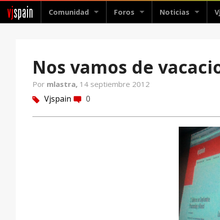
vj
spain
Comunidad
Foros
Noticias
V
Nos vamos de vacaci
Por
mlastra,
14 septiembre 2012
Vjspain
0
tag
comment