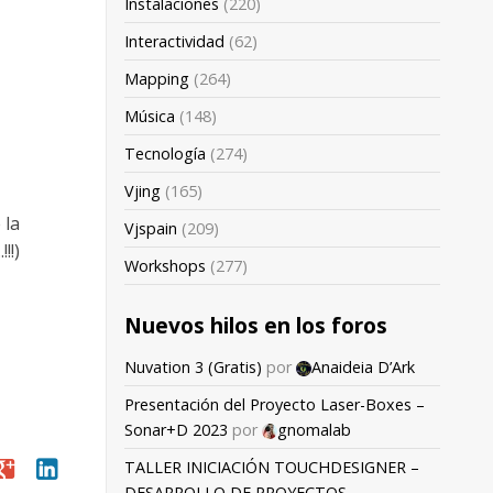
Instalaciones
(220)
Interactividad
(62)
Mapping
(264)
Música
(148)
Tecnología
(274)
Vjing
(165)
 la
Vjspain
(209)
!!)
Workshops
(277)
Nuevos hilos en los foros
Nuvation 3 (Gratis)
por
Anaideia D’Ark
Presentación del Proyecto Laser-Boxes –
Sonar+D 2023
por
gnomalab
oogle
linkedin
TALLER INICIACIÓN TOUCHDESIGNER –
DESARROLLO DE PROYECTOS