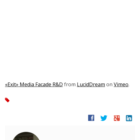
«Exit» Media Facade R&D
from
LucidDream
on
Vimeo
.
tag
facebook
twitter
google
linkedin