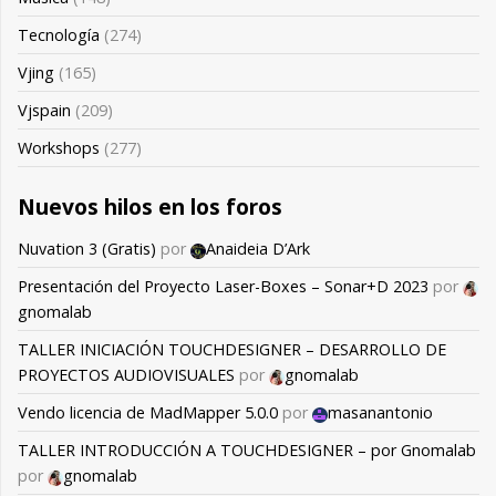
Tecnología
(274)
Vjing
(165)
Vjspain
(209)
Workshops
(277)
Nuevos hilos en los foros
Nuvation 3 (Gratis)
por
Anaideia D’Ark
Presentación del Proyecto Laser-Boxes – Sonar+D 2023
por
gnomalab
TALLER INICIACIÓN TOUCHDESIGNER – DESARROLLO DE
PROYECTOS AUDIOVISUALES
por
gnomalab
Vendo licencia de MadMapper 5.0.0
por
masanantonio
TALLER INTRODUCCIÓN A TOUCHDESIGNER – por Gnomalab
por
gnomalab