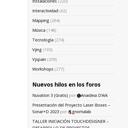
Instalaciones
(220)
Interactividad
(62)
Mapping
(264)
Música
(148)
Tecnología
(274)
Vjing
(165)
Vjspain
(209)
Workshops
(277)
Nuevos hilos en los foros
Nuvation 3 (Gratis)
por
Anaideia D’Ark
Presentación del Proyecto Laser-Boxes –
Sonar+D 2023
por
gnomalab
TALLER INICIACIÓN TOUCHDESIGNER –
DESARROLLO DE PROYECTOS