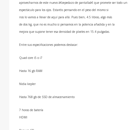
aprovecharnos de este nuevo â€œpedazo de pantallaâ€ que promete ser todo un
espectáculo para los ojos. Estaréis pensando en el peso del mismo si
nos lo vamos a llevar de aquí­ para allá. Pues bien, 4.5 libras, algo más
de dos kg, que no es mucho si pensamos en la potencia añadida y en la
mejora que supone tener esa densidad de pí­xeles en 15.4 pulgadas.
Entre sus especificaciones podemos destacar:
Quad core i5 o i7
Hasta 16 gb
RAM
Nidia kepler
Hasta 768 gb de
SSD
de almacenamiento
7 horas de baterí­a
HDMI