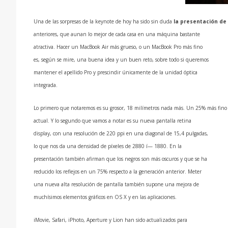
Una de las sorpresas de la keynote de hoy ha sido sin duda
la presentación de 
anteriores, que aunan lo mejor de cada casa en una máquina bastante
atractiva. Hacer un MacBook Air más grueso, o un MacBook Pro más fino
es, según se mire, una buena idea y un buen reto, sobre todo si queremos
mantener el apellido Pro y prescindir únicamente de la unidad óptica
integrada.
Lo primero que notaremos es su grosor, 18 milí­metros nada más. Un 25% más fino
actual. Y lo segundo que vamos a notar es su nueva pantalla retina
display, con una resolución de 220 ppi en una diagonal de 15,4 pulgadas,
lo que nos da una densidad de pí­xeles de 2880 í— 1880. En la
presentación también afirman que los negros son más oscuros y que se ha
reducido los reflejos en un 75% respecto a la generación anterior. Meter
una nueva alta resolución de pantalla también supone una mejora de
muchí­simos elementos gráficos en OS X y en las aplicaciones.
iMovie, Safari, iPhoto, Aperture y Lion han sido actualizados para