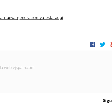
a-nueva-generacion-ya-esta-aqui
facebook
twitter
g
la web vjspain.com
Sigu