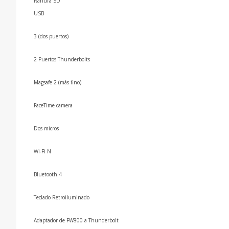
Ranura SD
USB
3 (dos puertos)
2 Puertos Thunderbolts
Magsafe 2 (más fino)
FaceTime camera
Dos micros
Wi-Fi N
Bluetooth 4
Teclado Retroiluminado
Adaptador de FW800 a Thunderbolt