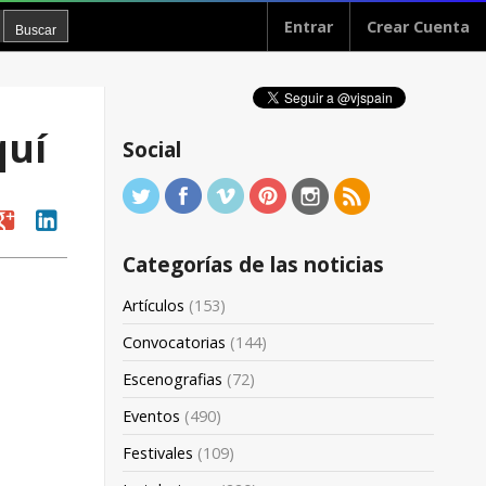
Entrar
Crear Cuenta
uí
Social
oogle
linkedin
Categorías de las noticias
Artículos
(153)
Convocatorias
(144)
Escenografias
(72)
Eventos
(490)
Festivales
(109)