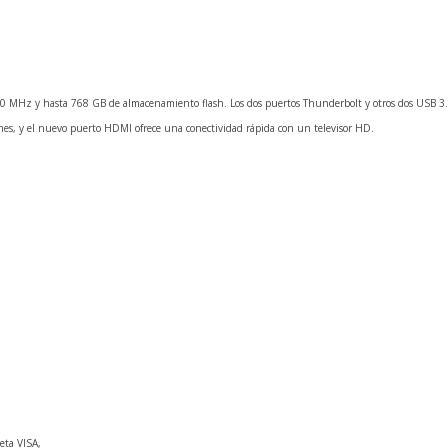
0 MHz y hasta 768 GB de almacenamiento flash. Los dos puertos Thunderbolt y otros dos
USB
3.
iones, y el nuevo puerto
HDMI
ofrece una conectividad rápida con un televisor HD.
jeta
VISA
,