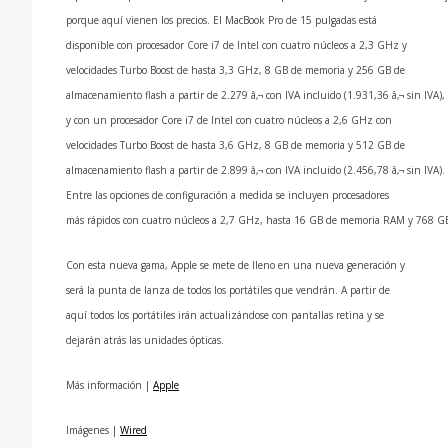
porque aquí­ vienen los precios. El MacBook Pro de 15 pulgadas está
disponible con procesador Core i7 de Intel con cuatro núcleos a 2,3 GHz y
velocidades Turbo Boost de hasta 3,3 GHz, 8 GB de memoria y 256 GB de
almacenamiento flash a partir de 2.279 â‚¬ con
IVA
incluido (1.931,36 â‚¬ sin
IVA
),
y con un procesador Core i7 de Intel con cuatro núcleos a 2,6 GHz con
velocidades Turbo Boost de hasta 3,6 GHz, 8 GB de memoria y 512 GB de
almacenamiento flash a partir de 2.899 â‚¬ con
IVA
incluido (2.456,78 â‚¬ sin
IVA
).
Entre las opciones de configuración a medida se incluyen procesadores
más rápidos con cuatro núcleos a 2,7 GHz, hasta 16 GB de memoria
RAM
y 768 GB
Con esta nueva gama, Apple se mete de lleno en una nueva generación y
será la punta de lanza de todos los portátiles que vendrán. A partir de
aquí­ todos los portátiles irán actualizándose con pantallas retina y se
dejarán atrás las unidades ópticas.
Más información |
Apple
Imágenes |
Wired