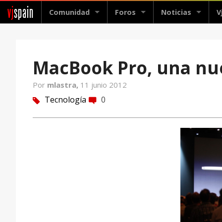
vj
spain
Comunidad
Foros
Noticias
V
MacBook Pro, una nuev
Por
mlastra,
11 junio 2012
Tecnología
0
tag
comment