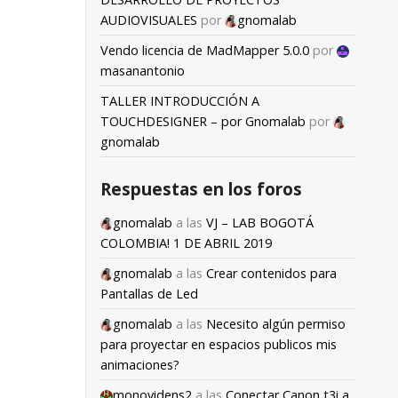
AUDIOVISUALES
por
gnomalab
Vendo licencia de MadMapper 5.0.0
por
masanantonio
TALLER INTRODUCCIÓN A
TOUCHDESIGNER – por Gnomalab
por
gnomalab
Respuestas en los foros
gnomalab
a las
VJ – LAB BOGOTÁ
COLOMBIA! 1 DE ABRIL 2019
gnomalab
a las
Crear contenidos para
Pantallas de Led
gnomalab
a las
Necesito algún permiso
para proyectar en espacios publicos mis
animaciones?
monovidens2
a las
Conectar Canon t3i a