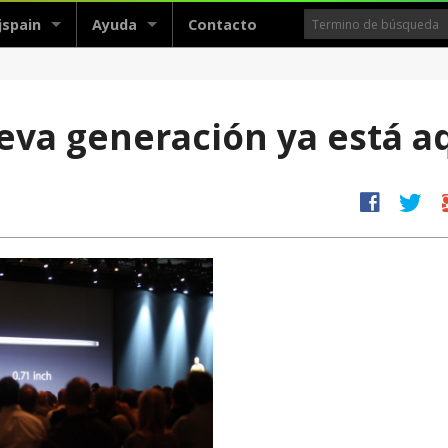
jspain
Ayuda
Contacto
a generación ya está aq
facebook
twitter
g