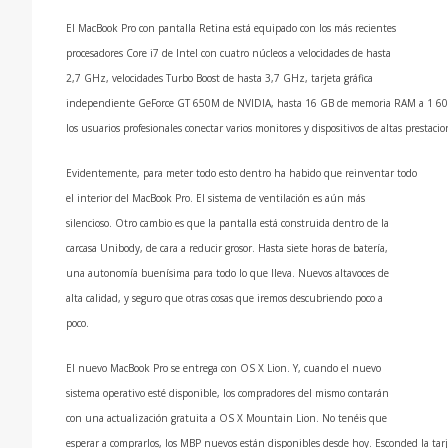
El MacBook Pro con pantalla Retina está equipado con los más recientes
procesadores Core i7 de Intel con cuatro núcleos a velocidades de hasta
2,7 GHz, velocidades Turbo Boost de hasta 3,7 GHz, tarjeta gráfica
independiente GeForce GT 650M de
NVIDIA
, hasta 16 GB de memoria
RAM
a 1 60
los usuarios profesionales conectar varios monitores y dispositivos de altas prestac
Evidentemente, para meter todo esto dentro ha habido que reinventar todo
el interior del MacBook Pro. El sistema de ventilación es aún más
silencioso. Otro cambio es que la pantalla está construida dentro de la
carcasa Unibody, de cara a reducir grosor. Hasta siete horas de baterí­a,
una autonomí­a buení­sima para todo lo que lleva. Nuevos altavoces de
alta calidad, y seguro que otras cosas que iremos descubriendo poco a
poco.
El nuevo MacBook Pro se entrega con OS X Lion. Y, cuando el nuevo
sistema operativo esté disponible, los compradores del mismo contarán
con una actualización gratuita a OS X Mountain Lion. No tenéis que
esperar a comprarlos, los
MBP
nuevos están disponibles desde hoy. Esconded la tar