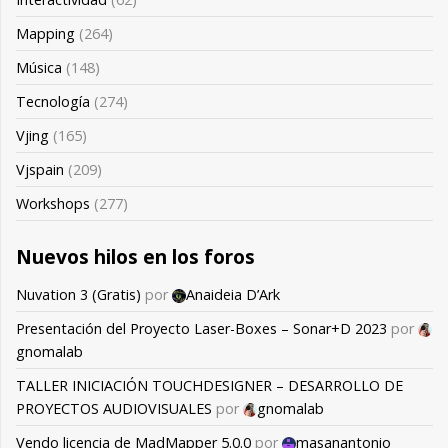
Mapping
(264)
Música
(148)
Tecnología
(274)
Vjing
(165)
Vjspain
(209)
Workshops
(277)
Nuevos hilos en los foros
Nuvation 3 (Gratis)
por
Anaideia D’Ark
Presentación del Proyecto Laser-Boxes – Sonar+D 2023
por
gnomalab
TALLER INICIACIÓN TOUCHDESIGNER – DESARROLLO DE
PROYECTOS AUDIOVISUALES
por
gnomalab
Vendo licencia de MadMapper 5.0.0
por
masanantonio