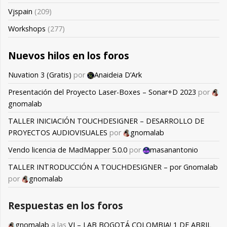
Vjspain
(209)
Workshops
(277)
Nuevos hilos en los foros
Nuvation 3 (Gratis)
por
Anaideia D’Ark
Presentación del Proyecto Laser-Boxes – Sonar+D 2023
por
gnomalab
TALLER INICIACIÓN TOUCHDESIGNER – DESARROLLO DE
PROYECTOS AUDIOVISUALES
por
gnomalab
Vendo licencia de MadMapper 5.0.0
por
masanantonio
TALLER INTRODUCCIÓN A TOUCHDESIGNER – por Gnomalab
por
gnomalab
Respuestas en los foros
gnomalab
a las
VJ – LAB BOGOTÁ COLOMBIA! 1 DE ABRIL