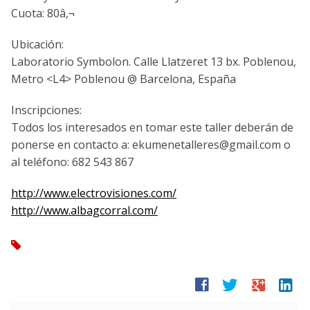
Cuota: 80â‚¬
Ubicación:
Laboratorio Symbolon. Calle Llatzeret 13 bx. Poblenou,
Metro <L4> Poblenou @ Barcelona, España
Inscripciones:
Todos los interesados en tomar este taller deberán de
ponerse en contacto a: ekumenetalleres@gmail.com o
al teléfono: 682 543 867
http://www.electrovisiones.com/
http://www.albagcorral.com/
tag
facebook
twitter
google
linkedin