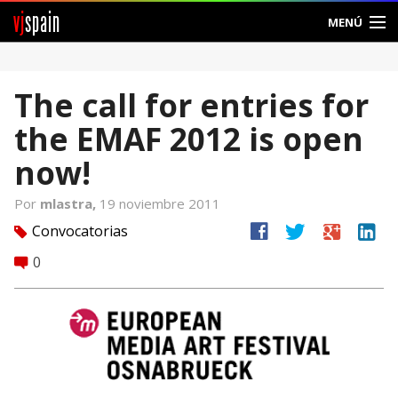
vj
spain
MENÚ
Comunidad
The call for entries for
Foros
the EMAF 2012 is open
Noticias
now!
Vjspain
Por
mlastra,
19 noviembre 2011
facebook
twitter
google
linkedin
Convocatorias
tag
Ayuda
0
comment
Contacto
Entrar
Crear Cuenta