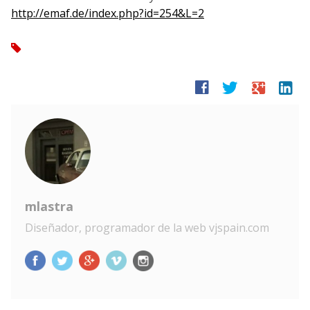
http://emaf.de/index.php?id=254&L=2
tag
facebook
twitter
google
linkedin
mlastra
Diseñador, programador de la web vjspain.com