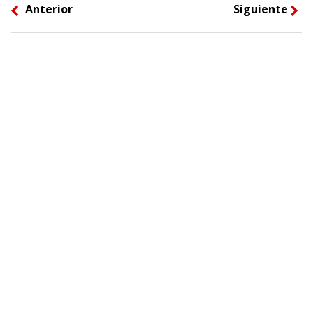
Anterior
Siguiente
left
right