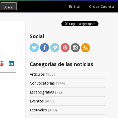
Entrar
Crear Cuenta
Social
oogle
linkedin
Categorías de las noticias
Artículos
(153)
Convocatorias
(144)
Escenografias
(72)
Eventos
(490)
Festivales
(109)