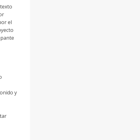
ntexto
or
por el
oyecto
cipante
o
sonido y
tar