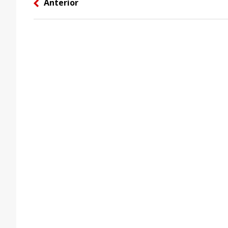
Anterior
left