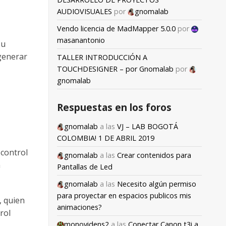
AUDIOVISUALES
por
gnomalab
Vendo licencia de MadMapper 5.0.0
por
masanantonio
su
 generar
TALLER INTRODUCCIÓN A
TOUCHDESIGNER – por Gnomalab
por
gnomalab
Respuestas en los foros
gnomalab
a las
VJ – LAB BOGOTÁ
COLOMBIA! 1 DE ABRIL 2019
 control
gnomalab
a las
Crear contenidos para
a
Pantallas de Led
gnomalab
a las
Necesito algún permiso
para proyectar en espacios publicos mis
, quien
animaciones?
rol
monovidens2
a las
Conectar Canon t3i a