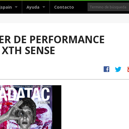
jspain
Ayuda
Contacto
ER DE PERFORMANCE
A XTH SENSE
facebook
twitter
g