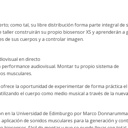
rto; como tal, su libre distribución forma parte integral de 
ste taller construirán su propio biosensor XS y aprenderán a
res de sus cuerpos y a controlar imagen.
diovisual en directo
ra performance audiovisual. Montar tu propio sistema de
dos musculares.
r ofrece la oportunidad de experimentar de forma práctica el
utilizando el cuerpo como medio musical a través de la nuev
ción en la Universidad de Edimburgo por Marco Donnarumma
a aplicación de sonidos musculares para la generación y cont
ivo biosensor, fácil de montar y que se puede llevar con total