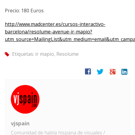
Precio: 180 Euros
http://www.madcenter.es/cursos-interactivo-
barcelona/resolume-avenue-ir-mapio?
utm_source=MailingList&utm_medium=email&utm_camp
Etiquetas:
ir mapio
,
Resolume
tag
facebook
twitter
google
linkedin
vjspain
Comunidad de habla hispana de visuales /