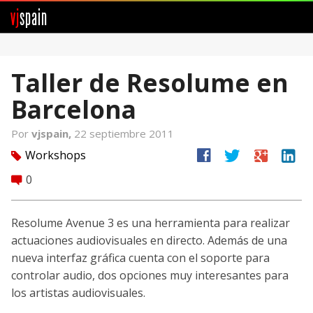
vj
spain
Comunidad
Taller de Resolume en
Foros
Barcelona
Noticias
Por
vjspain,
22 septiembre 2011
Vjspain
facebook
twitter
google
linkedin
Workshops
tag
0
comment
Ayuda
Contacto
Resolume Avenue 3 es una herramienta para realizar
actuaciones audiovisuales en directo. Además de una
Entrar
nueva interfaz gráfica cuenta con el soporte para
controlar audio, dos opciones muy interesantes para
Crear Cuenta
los artistas audiovisuales.