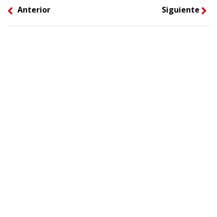
Anterior
Siguiente
left
right