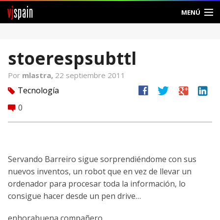
vj
spain
MENÚ
Comunidad
stoerespsubttl
Foros
Por
mlastra,
22 septiembre 2011
Noticias
facebook
twitter
google
linkedin
Tecnología
tag
Vjspain
0
comment
Ayuda
Contacto
Servando Barreiro sigue sorprendiéndome con sus
nuevos inventos, un robot que en vez de llevar un
Entrar
ordenador para procesar toda la información, lo
consigue hacer desde un pen drive…
Crear Cuenta
enhorabuena compañero.