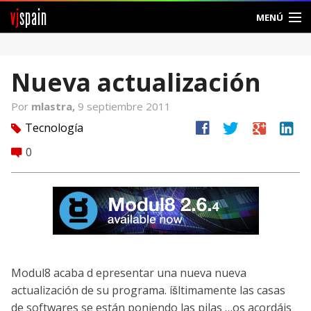
vj
spain
MENÚ
Comunidad
Nueva actualización
Foros
Por
mlastra,
9 septiembre 2011
Noticias
facebook
twitter
google
linkedin
Tecnología
tag
Vjspain
0
comment
Ayuda
Contacto
Entrar
Modul8 acaba d epresentar una nueva nueva
Crear Cuenta
actualización de su programa. íšltimamente las casas
de softwares se están poniendo las pilas …os acordáis