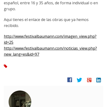
español, entre 16 y 35 años, de forma individual o en
grupo.
Aqui tienes el enlace de las obras que ya hemos
recibido.
http://www.festivalbaumann.com/imagen_view.php?
id=25
http://www.festivalbaumann.com/noticias_view.php?
new_lang=es&id=97
tag
facebook
twitter
google
linkedin