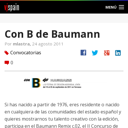
vj
spain
MENÚ
Comunidad
Con B de Baumann
Foros
Por
mlastra,
24 agosto 2011
Noticias
facebook
twitter
google
linkedin
Convocatorias
tag
Vjspain
0
comment
Ayuda
Contacto
Entrar
Si has nacido a partir de 1976, eres residente o nacido
en cualquiera de las comunidades del estado español y
Crear Cuenta
quieres mostrarnos tu talento creativo con la edición,
participa en el Baumann Remix c.02, el II Concurso de