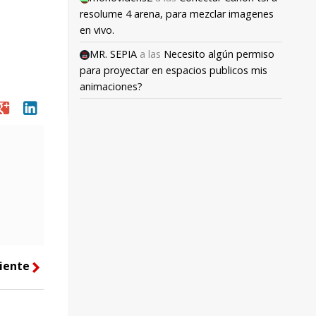
resolume 4 arena, para mezclar imagenes
en vivo.
MR. SEPIA
a las
Necesito algún permiso
para proyectar en espacios publicos mis
animaciones?
oogle
linkedin
iente
right