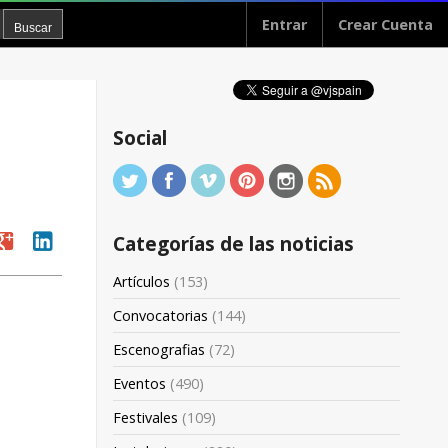
Entrar
Crear Cuenta
Social
oogle
linkedin
Categorías de las noticias
Artículos
(153)
Convocatorias
(144)
Escenografias
(72)
Eventos
(490)
Festivales
(109)