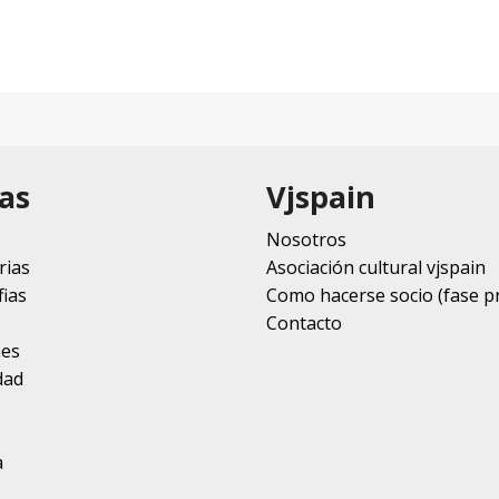
as
Vjspain
Nosotros
rias
Asociación cultural vjspain
ias
Como hacerse socio (fase p
Contacto
nes
dad
a