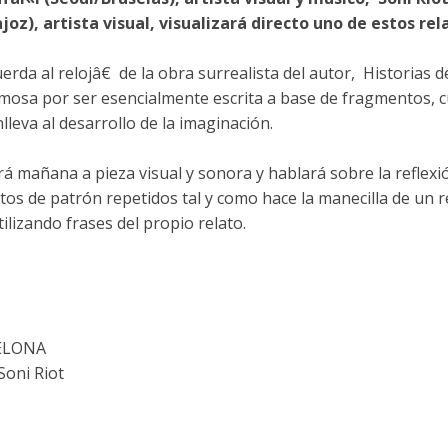
joz), artista visual, visualizará directo uno de estos rel
da al relojâ€ de la obra surrealista del autor, Historias d
amosa por ser esencialmente escrita a base de fragmentos, 
leva al desarrollo de la imaginación.
rá mañana a pieza visual y sonora y hablará sobre la reflexi
s de patrón repetidos tal y como hace la manecilla de un re
tilizando frases del propio relato.
RCELONA
 Soni Riot