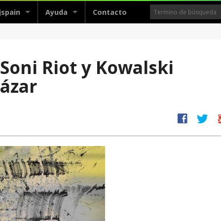
jspain
Ayuda
Contacto
, Soni Riot y Kowalski
ázar
facebook
twitter
g