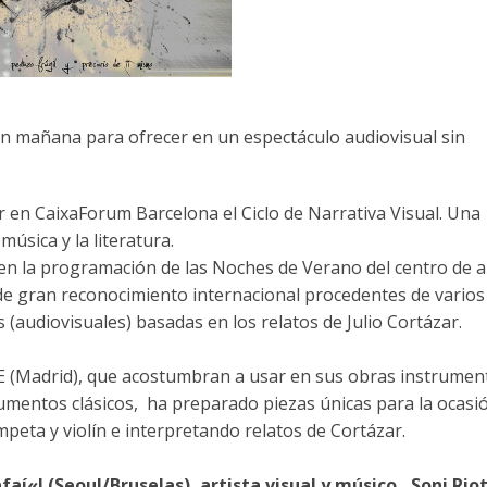
en mañana para ofrecer en un espectáculo audiovisual sin
r en CaixaForum Barcelona el Ciclo de Narrativa Visual. Una
música y la literatura.
n la programación de las Noches de Verano del centro de ar
s de gran reconocimiento internacional procedentes de varios 
 (audiovisuales) basadas en los relatos de Julio Cortázar.
E (Madrid), que acostumbran a usar en sus obras instrumen
rumentos clásicos, ha preparado piezas únicas para la ocasi
peta y violí­n e interpretando relatos de Cortázar.
faí«l (Seoul/Bruselas), artista visual y músico, Soni Rio