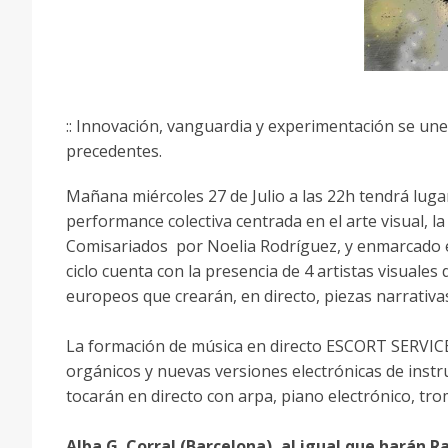
:: Innovación, vanguardia y experimentación se un
precedentes.
Mañana miércoles 27 de Julio a las 22h tendrá luga
performance colectiva centrada en el arte visual, la 
Comisariados por Noelia Rodrí­guez, y enmarcado e
ciclo cuenta con la presencia de 4 artistas visuale
europeos que crearán, en directo, piezas narrativas
La formación de música en directo ESCORT SERVIC
orgánicos y nuevas versiones electrónicas de inst
tocarán en directo con arpa, piano electrónico, trom
Alba G. Corral (Barcelona), al igual que harán Ra