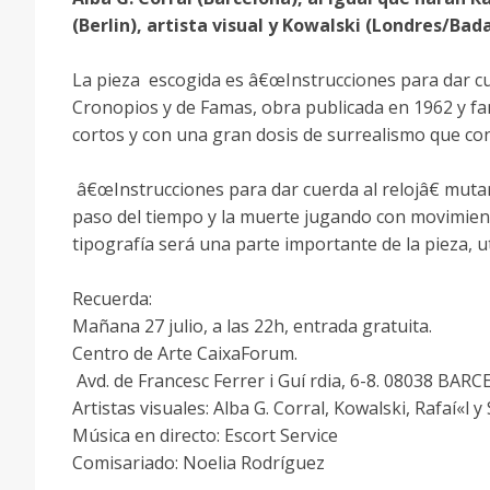
(Berlin), artista visual y Kowalski (Londres/Bada
La pieza escogida es â€œInstrucciones para dar cuer
Cronopios y de Famas, obra publicada en 1962 y f
cortos y con una gran dosis de surrealismo que conl
â€œInstrucciones para dar cuerda al relojâ€ muta
paso del tiempo y la muerte jugando con movimiento
tipografí­a será una parte importante de la pieza, u
Recuerda:
Mañana 27 julio, a las 22h, entrada gratuita.
Centro de Arte CaixaForum.
Avd. de Francesc Ferrer i Guí rdia, 6-8. 08038 BA
Artistas visuales: Alba G. Corral, Kowalski, Rafaí«l y
Música en directo: Escort Service
Comisariado: Noelia Rodrí­guez