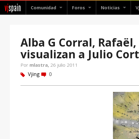
vj
spain
Comunidad
Foros
Noticias
V
Alba G Corral, Rafaël
visualizan a Julio Cort
Por
mlastra,
26 julio 2011
Vjing
0
tag
comment