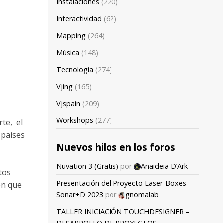
Instalaciones
(220)
Interactividad
(62)
Mapping
(264)
Música
(148)
Tecnología
(274)
Vjing
(165)
Vjspain
(209)
Workshops
(277)
te, el
paí­ses
Nuevos hilos en los foros
Nuvation 3 (Gratis)
por
Anaideia D’Ark
tos
Presentación del Proyecto Laser-Boxes –
ón que
Sonar+D 2023
por
gnomalab
TALLER INICIACIÓN TOUCHDESIGNER –
t
DESARROLLO DE PROYECTOS