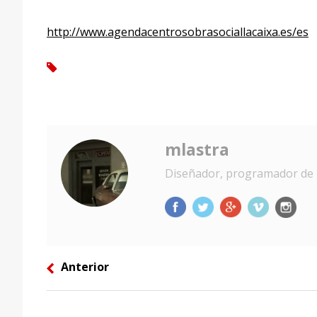
http://www.agendacentrosobrasociallacaixa.es/es
tag
mlastra
Diseñador, programador de 
Anterior
left