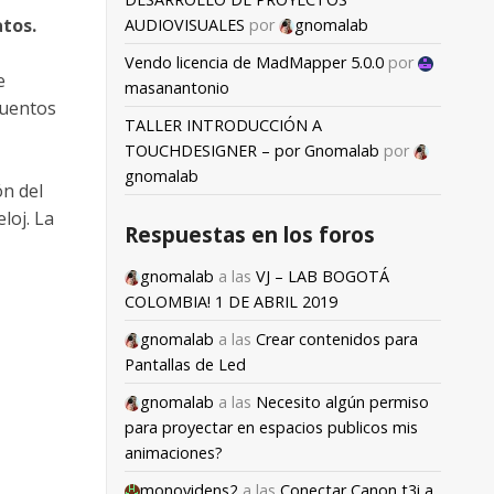
atos.
AUDIOVISUALES
por
gnomalab
Vendo licencia de MadMapper 5.0.0
por
e
masanantonio
cuentos
TALLER INTRODUCCIÓN A
TOUCHDESIGNER – por Gnomalab
por
gnomalab
ón del
loj. La
Respuestas en los foros
gnomalab
a las
VJ – LAB BOGOTÁ
COLOMBIA! 1 DE ABRIL 2019
gnomalab
a las
Crear contenidos para
Pantallas de Led
gnomalab
a las
Necesito algún permiso
para proyectar en espacios publicos mis
animaciones?
monovidens2
a las
Conectar Canon t3i a