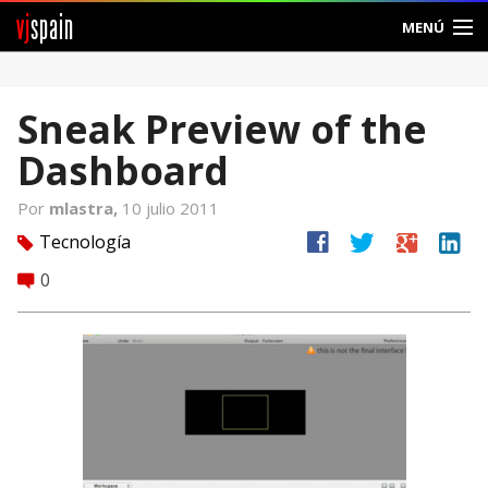
vj
spain
MENÚ
Comunidad
Sneak Preview of the
Foros
Dashboard
Noticias
Por
mlastra,
10 julio 2011
Vjspain
facebook
twitter
google
linkedin
Tecnología
tag
0
comment
Ayuda
Contacto
Entrar
Crear Cuenta