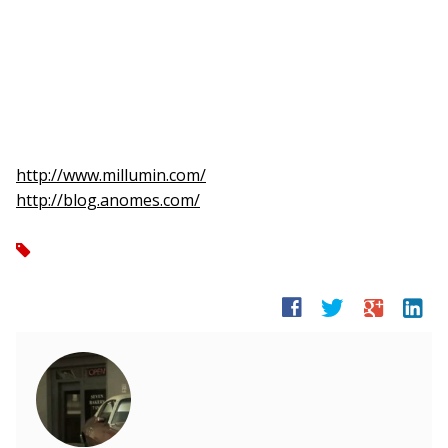
http://www.millumin.com/
http://blog.anomes.com/
tag
facebook
twitter
google
linkedin