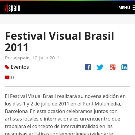
vj
spain
MENÚ
Comunidad
Festival Visual Brasil
Foros
2011
Noticias
Por
vjspain,
12 junio 2011
Vjspain
facebook
twitter
google
linkedin
Eventos
tag
0
comment
Ayuda
Contacto
El Festival Visual Brasil realizará su novena edición en
los dí­as 1 y 2 de julio de 2011 en el Punt Multimedia,
Entrar
Barcelona. En esta ocasión celebramos juntos con
artistas locales e internacionales un encuentro que
Crear Cuenta
trabajará el concepto de interculturalidad en las
pesquisas artí­sticas contemporáneas (videoarte,