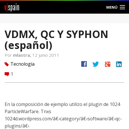
vj
spain
MENÚ
Comunidad
VDMX, QC Y SYPHON
Foros
(español)
Noticias
Por
mlastra,
12 junio 2011
Vjspain
facebook
twitter
google
linkedin
Tecnología
tag
1
comment
Ayuda
Contacto
Entrar
En la composición de ejemplo utilizo el plugin de 1024
ParticleWarfare. Tnxs
Crear Cuenta
1024d.wordpress.com/â€‹category/â€‹software/â€‹qc-
plugins/â€‹