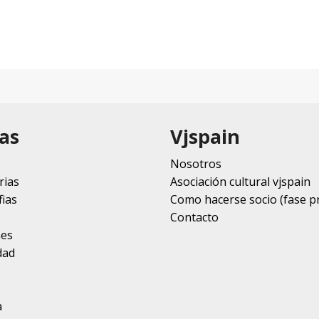
as
Vjspain
Nosotros
rias
Asociación cultural vjspain
ias
Como hacerse socio (fase p
Contacto
nes
dad
a