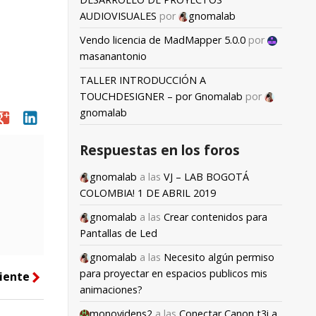
AUDIOVISUALES
por
gnomalab
Vendo licencia de MadMapper 5.0.0
por
masanantonio
TALLER INTRODUCCIÓN A
TOUCHDESIGNER – por Gnomalab
por
gnomalab
oogle
linkedin
Respuestas en los foros
gnomalab
a las
VJ – LAB BOGOTÁ
COLOMBIA! 1 DE ABRIL 2019
gnomalab
a las
Crear contenidos para
Pantallas de Led
gnomalab
a las
Necesito algún permiso
para proyectar en espacios publicos mis
iente
right
animaciones?
monovidens2
a las
Conectar Canon t3i a