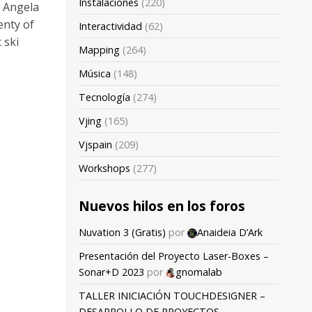
Instalaciones
(220)
r Angela
enty of
Interactividad
(62)
 ski
Mapping
(264)
Música
(148)
Tecnología
(274)
Vjing
(165)
Vjspain
(209)
Workshops
(277)
Nuevos hilos en los foros
Nuvation 3 (Gratis)
por
Anaideia D’Ark
Presentación del Proyecto Laser-Boxes –
Sonar+D 2023
por
gnomalab
TALLER INICIACIÓN TOUCHDESIGNER –
DESARROLLO DE PROYECTOS