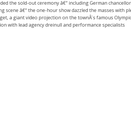
nded the sold-out ceremony â€“ including German chancello
ing scene â€“ the one-hour show dazzled the masses with pl
et, a giant video projection on the townÂ ́s famous Olympic
ion with lead agency dreinull and performance specialists