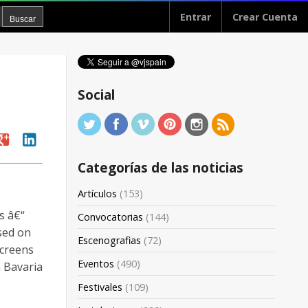
Entrar
Crear Cuenta
Social
oogle
linkedin
Categorías de las noticias
Artículos
(153)
 â€“
Convocatorias
(144)
sed on
Escenografias
(72)
screens
Eventos
(490)
n Bavaria
Festivales
(109)