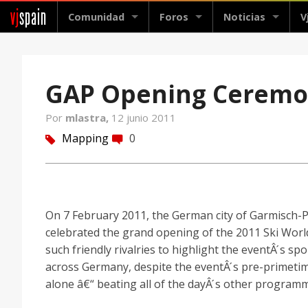
vj
spain
Comunidad
Foros
Noticias
V
GAP Opening Ceremo
Por
mlastra,
12 junio 2011
Mapping
0
tag
comment
On 7 February 2011, the German city of Garmisch-P
celebrated the grand opening of the 2011 Ski Wor
such friendly rivalries to highlight the eventÂ ́s s
across Germany, despite the eventÂ ́s pre-primeti
alone â€“ beating all of the dayÂ ́s other program