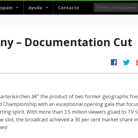
jspain
Ayuda
Contacto
ny – Documentation Cut
facebook
twitter
g
artenkirchen â€“ the product of two former geographic foes
ld Championship with an exceptional opening gala that focu
porting spirit. With more than 3.5 million viewers glued to TV 
me slot, the broadcast achieved a 30 per cent market share i
mes!