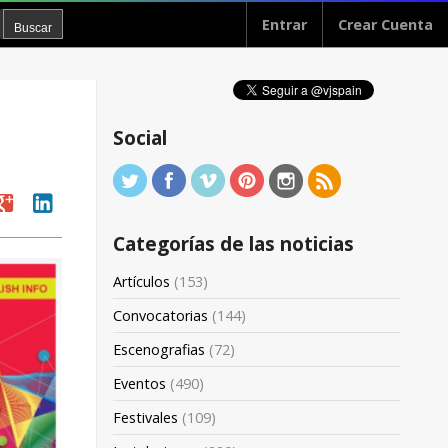
Entrar
Crear Cuenta
Social
oogle
linkedin
Categorías de las noticias
Artículos
(153)
Convocatorias
(144)
Escenografias
(72)
Eventos
(490)
Festivales
(109)