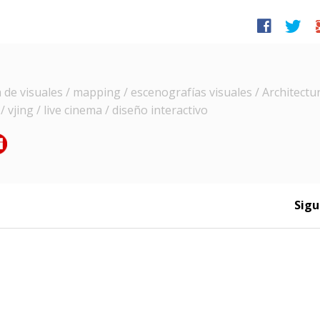
facebook
twitter
g
e visuales / mapping / escenografías visuales / Architectur
 vjing / live cinema / diseño interactivo
Sigu