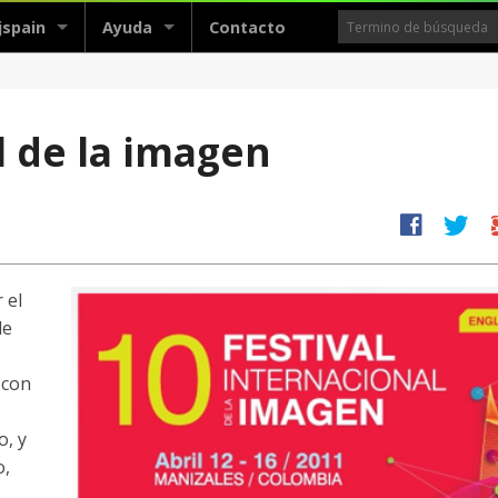
jspain
Ayuda
Contacto
l de la imagen
facebook
twitter
g
 el
de
 con
o, y
o,