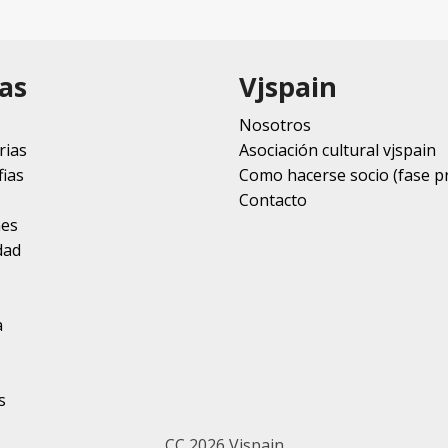
as
Vjspain
Nosotros
rias
Asociación cultural vjspain
ias
Como hacerse socio (fase p
Contacto
nes
dad
a
s
CC 2026 Vjspain