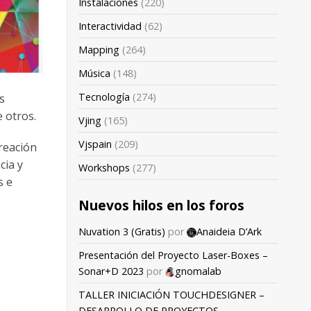
Instalaciones
(220)
Interactividad
(62)
Mapping
(264)
Música
(148)
Tecnología
(274)
s
e otros.
Vjing
(165)
Vjspain
(209)
reación
cia y
Workshops
(277)
s e
Nuevos hilos en los foros
Nuvation 3 (Gratis)
por
Anaideia D’Ark
Presentación del Proyecto Laser-Boxes –
Sonar+D 2023
por
gnomalab
TALLER INICIACIÓN TOUCHDESIGNER –
DESARROLLO DE PROYECTOS