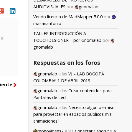
AUDIOVISUALES
por
gnomalab
oogle
linkedin
Vendo licencia de MadMapper 5.0.0
por
masanantonio
TALLER INTRODUCCIÓN A
al
TOUCHDESIGNER – por Gnomalab
por
gnomalab
Respuestas en los foros
gnomalab
a las
VJ – LAB BOGOTÁ
COLOMBIA! 1 DE ABRIL 2019
iente
right
gnomalab
a las
Crear contenidos para
Pantallas de Led
gnomalab
a las
Necesito algún permiso
para proyectar en espacios publicos mis
animaciones?
monovidens2
a las
Conectar Canon t3i a