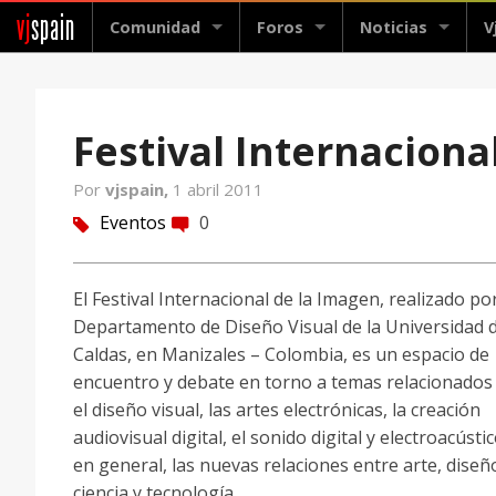
vj
spain
Comunidad
Foros
Noticias
V
Festival Internaciona
Por
vjspain,
1 abril 2011
Eventos
0
tag
comment
El Festival Internacional de la Imagen, realizado por
Departamento de Diseño Visual de la Universidad 
Caldas, en Manizales – Colombia, es un espacio de
encuentro y debate en torno a temas relacionados
el diseño visual, las artes electrónicas, la creación
audiovisual digital, el sonido digital y electroacústic
en general, las nuevas relaciones entre arte, diseñ
ciencia y tecnología.