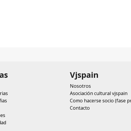
as
Vjspain
Nosotros
rias
Asociación cultural vjspain
ias
Como hacerse socio (fase p
Contacto
nes
dad