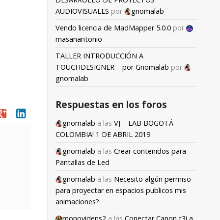
AUDIOVISUALES
por
gnomalab
Vendo licencia de MadMapper 5.0.0
por
masanantonio
TALLER INTRODUCCIÓN A
TOUCHDESIGNER – por Gnomalab
por
gnomalab
Respuestas en los foros
oogle
linkedin
gnomalab
a las
VJ – LAB BOGOTÁ
COLOMBIA! 1 DE ABRIL 2019
gnomalab
a las
Crear contenidos para
Pantallas de Led
gnomalab
a las
Necesito algún permiso
para proyectar en espacios publicos mis
animaciones?
monovidens2
a las
Conectar Canon t3i a