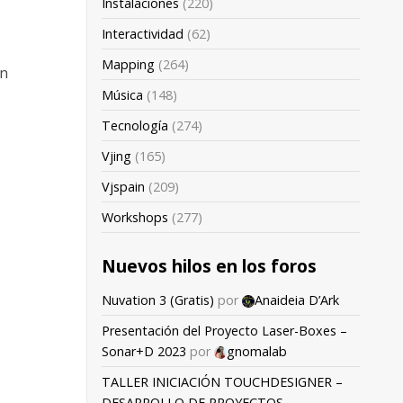
Instalaciones
(220)
Interactividad
(62)
Mapping
(264)
en
Música
(148)
Tecnología
(274)
Vjing
(165)
Vjspain
(209)
Workshops
(277)
Nuevos hilos en los foros
Nuvation 3 (Gratis)
por
Anaideia D’Ark
Presentación del Proyecto Laser-Boxes –
Sonar+D 2023
por
gnomalab
TALLER INICIACIÓN TOUCHDESIGNER –
DESARROLLO DE PROYECTOS