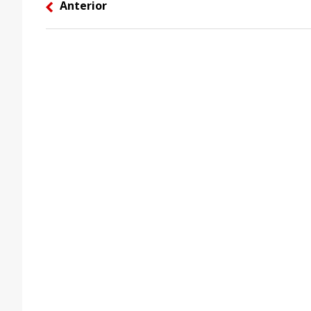
Anterior
left