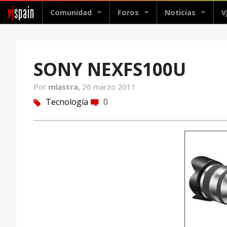
vj
spain
Comunidad
Foros
Noticias
V
SONY NEXFS100U
Por
mlastra,
26 marzo 2011
Tecnología
0
tag
comment