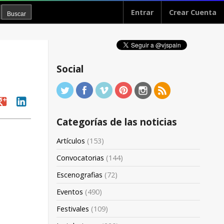
Entrar
Crear Cuenta
Social
oogle
linkedin
Categorías de las noticias
Artículos
(153)
Convocatorias
(144)
Escenografias
(72)
Eventos
(490)
Festivales
(109)