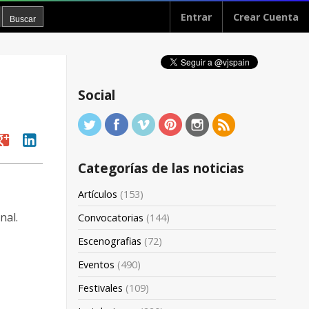
Entrar
Crear Cuenta
Social
oogle
linkedin
Categorías de las noticias
Artículos
(153)
nal.
Convocatorias
(144)
Escenografias
(72)
Eventos
(490)
Festivales
(109)