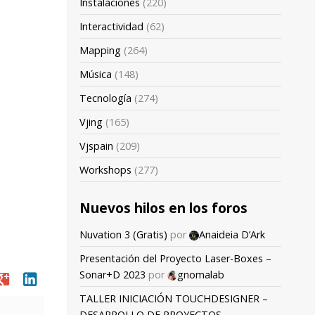
Instalaciones
(220)
Interactividad
(62)
Mapping
(264)
Música
(148)
Tecnología
(274)
Vjing
(165)
Vjspain
(209)
Workshops
(277)
Nuevos hilos en los foros
Nuvation 3 (Gratis)
por
Anaideia D’Ark
Presentación del Proyecto Laser-Boxes –
Sonar+D 2023
por
gnomalab
oogle
linkedin
TALLER INICIACIÓN TOUCHDESIGNER –
DESARROLLO DE PROYECTOS