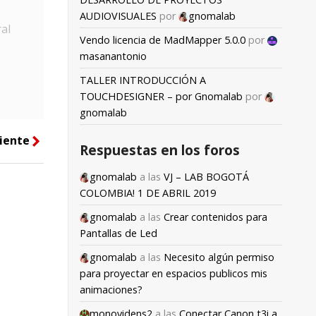
AUDIOVISUALES
por
gnomalab
al
Vendo licencia de MadMapper 5.0.0
por
masanantonio
TALLER INTRODUCCIÓN A
TOUCHDESIGNER – por Gnomalab
por
gnomalab
iente
right
Respuestas en los foros
gnomalab
a las
VJ – LAB BOGOTÁ
COLOMBIA! 1 DE ABRIL 2019
gnomalab
a las
Crear contenidos para
Pantallas de Led
gnomalab
a las
Necesito algún permiso
para proyectar en espacios publicos mis
animaciones?
monovidens2
a las
Conectar Canon t3i a