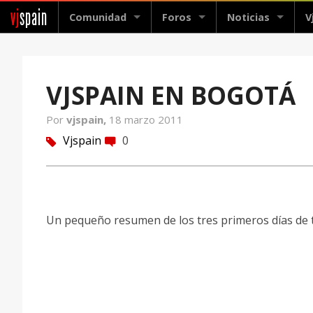
vj
spain
Comunidad
Foros
Noticias
V
VJSPAIN EN BOGOTÁ
Por
vjspain,
18 marzo 2011
Vjspain
0
tag
comment
Un pequeño resumen de los tres primeros días de t