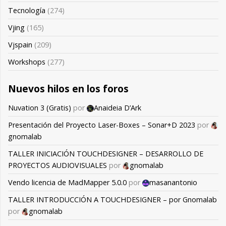
Tecnología
(274)
Vjing
(165)
Vjspain
(209)
Workshops
(277)
Nuevos hilos en los foros
Nuvation 3 (Gratis)
por
Anaideia D’Ark
Presentación del Proyecto Laser-Boxes – Sonar+D 2023
por
gnomalab
TALLER INICIACIÓN TOUCHDESIGNER – DESARROLLO DE
PROYECTOS AUDIOVISUALES
por
gnomalab
Vendo licencia de MadMapper 5.0.0
por
masanantonio
TALLER INTRODUCCIÓN A TOUCHDESIGNER – por Gnomalab
por
gnomalab