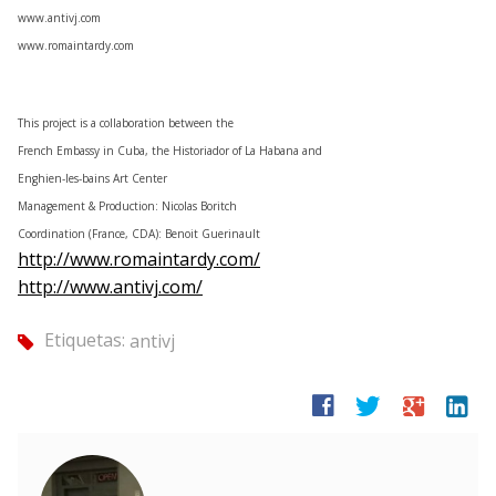
www.antivj.com
www.romaintardy.com
This project is a collaboration between the
French Embassy in Cuba, the Historiador of La Habana and
Enghien-les-bains Art Center
Management & Production: Nicolas Boritch
Coordination (France, CDA): Benoit Guerinault
http://www.romaintardy.com/
http://www.antivj.com/
Etiquetas:
antivj
tag
facebook
twitter
google
linkedin