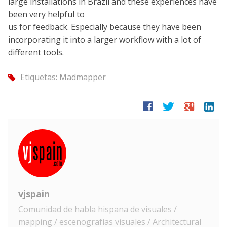
large installations in Brazil and these experiences have
been very helpful to
us for feedback. Especially because they have been
incorporating it into a larger workflow with a lot of
different tools.
Etiquetas:
Madmapper
tag
facebook
twitter
google
linkedin
vjspain
Comunidad de habla hispana de visuales /
mapping / escenografías visuales / Architectural