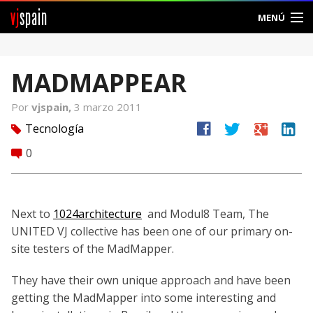
vj
spain
MENÚ
Comunidad
MADMAPPEAR
Foros
Por
vjspain,
3 marzo 2011
Noticias
facebook
twitter
google
linkedin
Tecnología
tag
Vjspain
0
comment
Ayuda
Next to
1024architecture
and Modul8 Team, The
Contacto
UNITED VJ collective has been one of our primary on-
site testers of the MadMapper.
Entrar
They have their own unique approach and have been
Crear Cuenta
getting the MadMapper into some interesting and