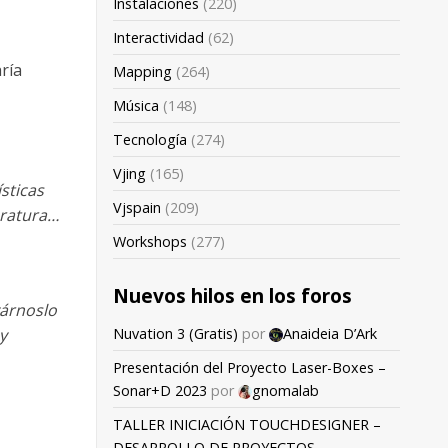
Instalaciones
(220)
Interactividad
(62)
ría
Mapping
(264)
Música
(148)
Tecnología
(274)
Vjing
(165)
sticas
Vjspain
(209)
eratura…
Workshops
(277)
Nuevos hilos en los foros
várnoslo
Nuvation 3 (Gratis)
por
Anaideia D’Ark
y
Presentación del Proyecto Laser-Boxes –
Sonar+D 2023
por
gnomalab
TALLER INICIACIÓN TOUCHDESIGNER –
DESARROLLO DE PROYECTOS