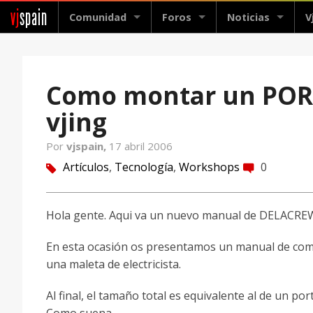
vj
spain
Comunidad
Foros
Noticias
V
Como montar un POR
vjing
Por
vjspain,
17 abril 2006
Artículos
,
Tecnología
,
Workshops
0
tag
comment
Hola gente. Aqui va un nuevo manual de DELACREW p
En esta ocasión os presentamos un manual de co
una maleta de electricista.
Al final, el tamaño total es equivalente al de un por