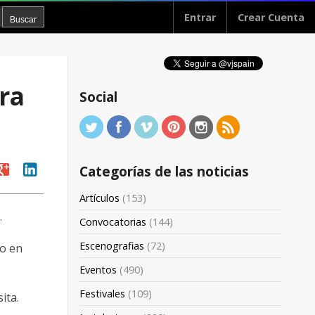
Entrar
Crear Cuenta
ra
Social
oogle
linkedin
Categorías de las noticias
Artículos
(153)
.
Convocatorias
(144)
Escenografias
(72)
o en
Eventos
(490)
Festivales
(109)
ita.