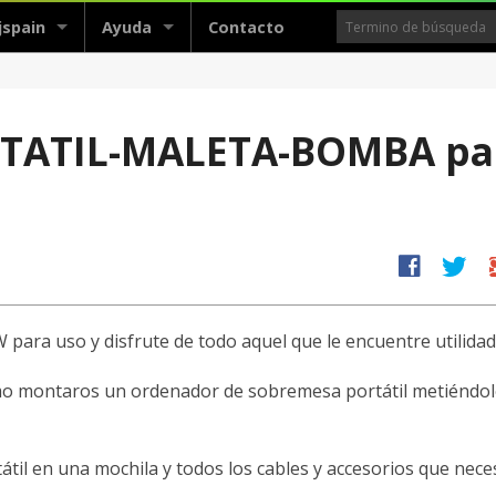
jspain
Ayuda
Contacto
TATIL-MALETA-BOMBA pa
facebook
twitter
g
ara uso y disfrute de todo aquel que le encuentre utilidad
mo montaros un ordenador de sobremesa portátil metiéndol
tátil en una mochila y todos los cables y accesorios que neces