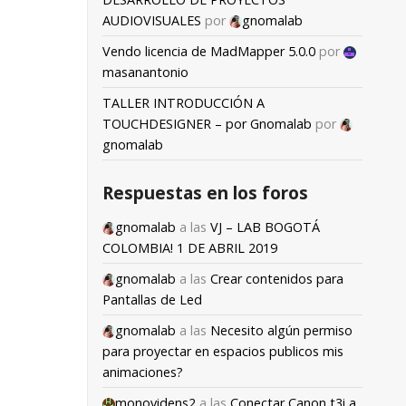
AUDIOVISUALES
por
gnomalab
Vendo licencia de MadMapper 5.0.0
por
masanantonio
TALLER INTRODUCCIÓN A
TOUCHDESIGNER – por Gnomalab
por
gnomalab
Respuestas en los foros
gnomalab
a las
VJ – LAB BOGOTÁ
COLOMBIA! 1 DE ABRIL 2019
gnomalab
a las
Crear contenidos para
Pantallas de Led
gnomalab
a las
Necesito algún permiso
para proyectar en espacios publicos mis
animaciones?
monovidens2
a las
Conectar Canon t3i a