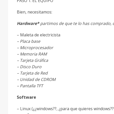
PASO 1. EL EQUIPO
Bien, necesitamos:
Hardware*
partimos de que te lo has comprado, q
– Maleta de electricista
– Placa base
– Microprocesador
– Memoria RAM
– Tarjeta Gráfica
– Disco Duro
– Tarjeta de Red
– Unidad de CDROM
– Pantalla TFT
Software
– Linux (¿¿windows??, ¿para que quieres windows??