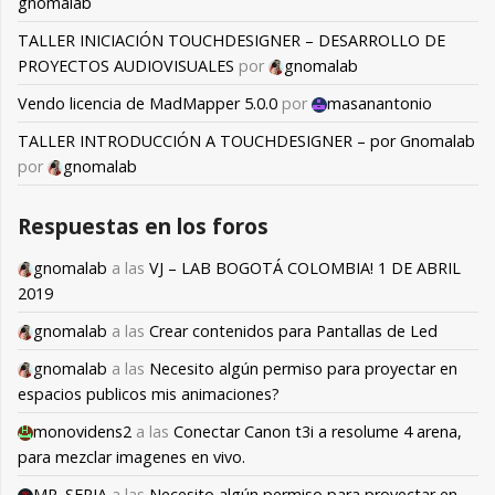
gnomalab
TALLER INICIACIÓN TOUCHDESIGNER – DESARROLLO DE
PROYECTOS AUDIOVISUALES
por
gnomalab
Vendo licencia de MadMapper 5.0.0
por
masanantonio
TALLER INTRODUCCIÓN A TOUCHDESIGNER – por Gnomalab
por
gnomalab
Respuestas en los foros
gnomalab
a las
VJ – LAB BOGOTÁ COLOMBIA! 1 DE ABRIL
2019
gnomalab
a las
Crear contenidos para Pantallas de Led
gnomalab
a las
Necesito algún permiso para proyectar en
espacios publicos mis animaciones?
monovidens2
a las
Conectar Canon t3i a resolume 4 arena,
para mezclar imagenes en vivo.
MR. SEPIA
a las
Necesito algún permiso para proyectar en