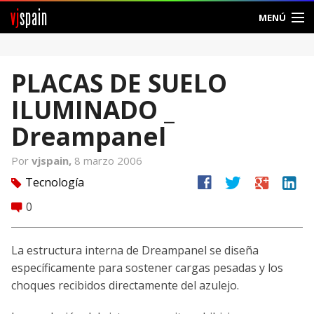
vj
spain
MENÚ
Comunidad
PLACAS DE SUELO
Foros
ILUMINADO _
Noticias
Dreampanel
Vjspain
Por
vjspain,
8 marzo 2006
facebook
twitter
google
linkedin
Tecnología
tag
Ayuda
0
comment
Contacto
La estructura interna de Dreampanel se diseña
Entrar
específicamente para sostener cargas pesadas y los
choques recibidos directamente del azulejo.
Crear Cuenta