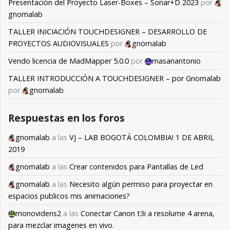
Presentación del Proyecto Laser-Boxes – Sonar+D 2023
por
gnomalab
TALLER INICIACIÓN TOUCHDESIGNER – DESARROLLO DE
PROYECTOS AUDIOVISUALES
por
gnomalab
Vendo licencia de MadMapper 5.0.0
por
masanantonio
TALLER INTRODUCCIÓN A TOUCHDESIGNER – por Gnomalab
por
gnomalab
Respuestas en los foros
gnomalab
a las
VJ – LAB BOGOTÁ COLOMBIA! 1 DE ABRIL
2019
gnomalab
a las
Crear contenidos para Pantallas de Led
gnomalab
a las
Necesito algún permiso para proyectar en
espacios publicos mis animaciones?
monovidens2
a las
Conectar Canon t3i a resolume 4 arena,
para mezclar imagenes en vivo.