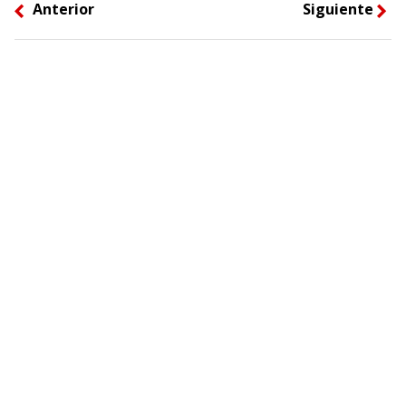
Anterior
Siguiente
left
right