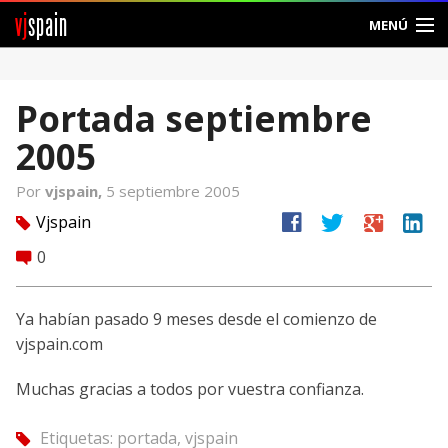
vj
spain
MENÚ
Comunidad
Portada septiembre
Foros
2005
Noticias
Por
vjspain,
5 septiembre 2005
Vjspain
facebook
twitter
google
linkedin
Vjspain
tag
0
comment
Ayuda
Contacto
Ya habían pasado 9 meses desde el comienzo de
vjspain.com
Entrar
Muchas gracias a todos por vuestra confianza.
Crear Cuenta
Etiquetas:
portada
,
vjspain
tag