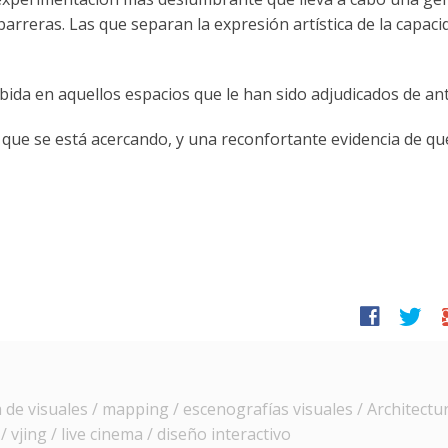
rreras. Las que separan la expresión artística de la capaci
cabida en aquellos espacios que le han sido adjudicados de a
 que se está acercando, y una reconfortante evidencia de qu
facebook
twitter
g
e visuales / mapping / escenografías visuales / Architectur
 vjing / live cinema / diseño interactivo