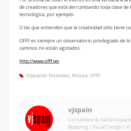
de creadores que está derrumbando toda clase de ba
tecnológica, por ejemplo.
O las que entienden que la creatividad sólo tiene 
OFFF es siempre un observatorio privilegiado de lo
caminos no están agotados.
http://www.offf.ws
Etiquetas:
festivales
,
Música
,
OFFF
tag
vjspain
Comunidad de habla hispana d
Mapping / Visual Design / Vj /