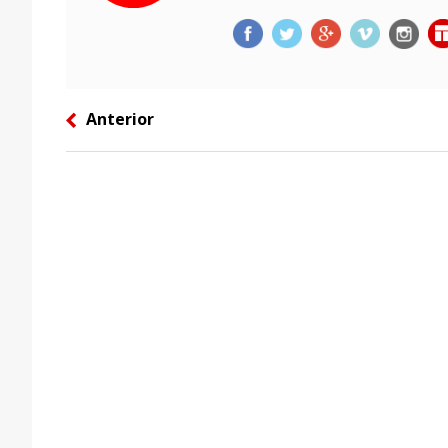
Anterior
left