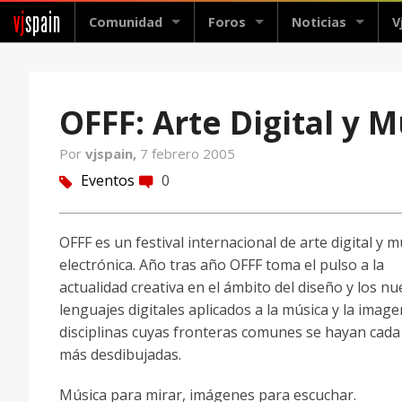
vj
spain
Comunidad
Foros
Noticias
V
OFFF: Arte Digital y Mu
Por
vjspain,
7 febrero 2005
Eventos
0
tag
comment
OFFF es un festival internacional de arte digital y mu
electrónica. Año tras año OFFF toma el pulso a la
actualidad creativa en el ámbito del diseño y los n
lenguajes digitales aplicados a la música y la image
disciplinas cuyas fronteras comunes se hayan cada
más desdibujadas.
Música para mirar, imágenes para escuchar.