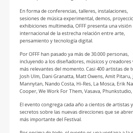
En forma de conferencias, talleres, instalaciones,
sesiones de música experimental, demos, proyecci
exhibiciones multimedia, OFFF presenta una visión
internacional de la estrecha relación entre arte,
pensamiento y tecnología digital.
Por OFFF han pasado ya más de 30.000 personas,
incluyendo a los diseñadores, músicos y creadores
más relevantes del momento. Casi 400 artistas de 
Josh Ulm, Dani Granatta, Matt Owens, Amit Pitaru, 
Mannytan, Nando Costa, Hi-Res, La Mosca, Erik Nat
Cooper, We Work For Them, Vasava, Phunkstudio, 
El evento congrega cada año a cientos de artistas
secretos sobre las nuevas direcciones que se abren
más importante del Festival.
Por encima de todo, el evento es una ventana a la 