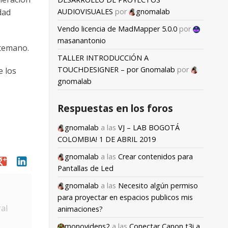
AUDIOVISUALES
por
gnomalab
dad
Vendo licencia de MadMapper 5.0.0
por
masanantonio
ntemano.
TALLER INTRODUCCIÓN A
TOUCHDESIGNER – por Gnomalab
por
e los
gnomalab
Respuestas en los foros
gnomalab
a las
VJ – LAB BOGOTÁ
COLOMBIA! 1 DE ABRIL 2019
gnomalab
a las
Crear contenidos para
oogle
linkedin
Pantallas de Led
gnomalab
a las
Necesito algún permiso
para proyectar en espacios publicos mis
al
animaciones?
monovidens2
a las
Conectar Canon t3i a