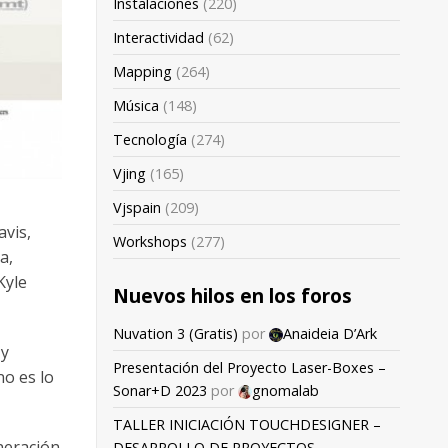
Instalaciones
(220)
Interactividad
(62)
Mapping
(264)
Música
(148)
Tecnología
(274)
Vjing
(165)
Vjspain
(209)
avis,
Workshops
(277)
a,
Kyle
Nuevos hilos en los foros
Nuvation 3 (Gratis)
por
Anaideia D’Ark
 y
Presentación del Proyecto Laser-Boxes –
no es lo
Sonar+D 2023
por
gnomalab
TALLER INICIACIÓN TOUCHDESIGNER –
eración
DESARROLLO DE PROYECTOS