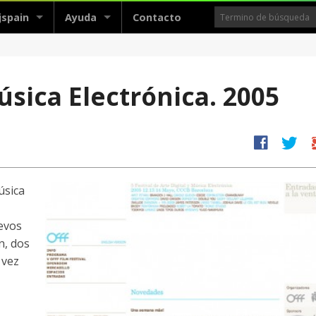
jspain
Ayuda
Contacto
́sica Electrónica. 2005
facebook
twitter
g
́sica
uevos
n, dos
 vez