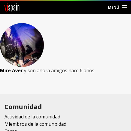
vj
spain
MENÚ
Comunidad
Foros
Noticias
Vjspain
Mire Aver
y son ahora amigos
hace 6 años
Ayuda
Contacto
Comunidad
Entrar
Actividad de la comunidad
Crear Cuenta
Miembros de la comunbidad