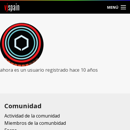
vj
spain
MENÚ
Comunidad
Foros
Noticias
Vjspain
ahora es un usuario registrado
hace 10 años
Ayuda
Contacto
Comunidad
Entrar
Actividad de la comunidad
Crear Cuenta
Miembros de la comunbidad