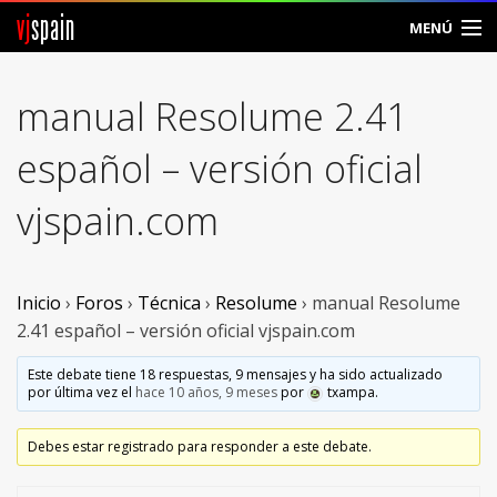
vj
spain
MENÚ
Comunidad
manual Resolume 2.41
Foros
español – versión oficial
Noticias
vjspain.com
Vjspain
Ayuda
Inicio
›
Foros
›
Técnica
›
Resolume
›
manual Resolume
2.41 español – versión oficial vjspain.com
Contacto
Este debate tiene 18 respuestas, 9 mensajes y ha sido actualizado
por última vez el
hace 10 años, 9 meses
por
txampa
.
Entrar
Debes estar registrado para responder a este debate.
Crear Cuenta