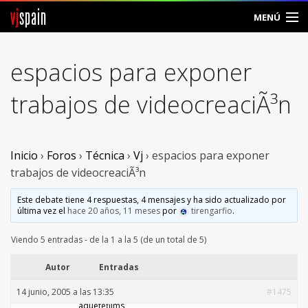
vj
spain
MENÚ
Comunidad
espacios para exponer
Foros
trabajos de videocreaciÃ³n
Noticias
Vjspain
Inicio
›
Foros
›
Técnica
›
Vj
›
espacios para exponer
trabajos de videocreaciÃ³n
Ayuda
Este debate tiene 4 respuestas, 4 mensajes y ha sido actualizado por
última vez el
hace 20 años, 11 meses
por
tirengarfio
.
Contacto
Viendo 5 entradas - de la 1 a la 5 (de un total de 5)
Entrar
Autor
Entradas
Crear Cuenta
14 junio, 2005 a las 13:35
#1475
aquetefilms