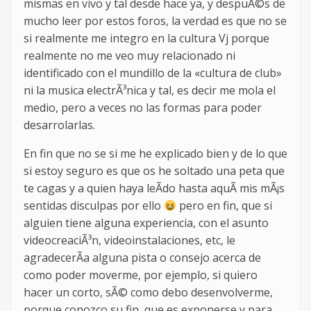
mismas en vivo y tal desde hace ya, y despuÃ©s de
mucho leer por estos foros, la verdad es que no se
si realmente me integro en la cultura Vj porque
realmente no me veo muy relacionado ni
identificado con el mundillo de la «cultura de club»
ni la musica electrÃ³nica y tal, es decir me mola el
medio, pero a veces no las formas para poder
desarrolarlas.
En fin que no se si me he explicado bien y de lo que
si estoy seguro es que os he soltado una peta que
te cagas y a quien haya leÃ­do hasta aquÃ­ mis mÃ¡s
sentidas disculpas por ello
pero en fin, que si
alguien tiene alguna experiencia, con el asunto
videocreaciÃ³n, videoinstalaciones, etc, le
agradecerÃ­a alguna pista o consejo acerca de
como poder moverme, por ejemplo, si quiero
hacer un corto, sÃ© como debo desenvolverme,
porque conozco su fin, que es exponerse y para