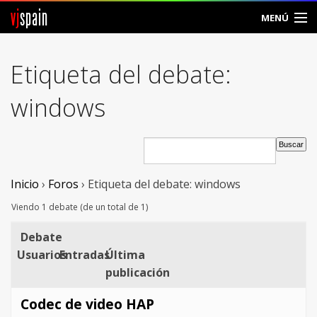
vj
spain
MENÚ
Comunidad
Etiqueta del debate:
Foros
windows
Noticias
Vjspain
Inicio
›
Foros
›
Etiqueta del debate: windows
Ayuda
Viendo 1 debate (de un total de 1)
Contacto
Debate
Usuarios
Entradas
Última
Entrar
publicación
Crear Cuenta
Codec de video HAP