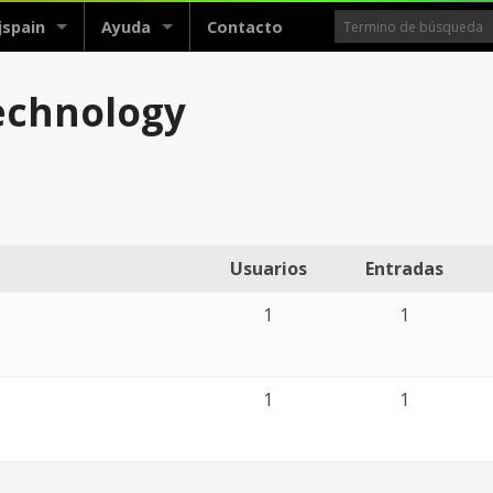
jspain
Ayuda
Contacto
technology
Usuarios
Entradas
1
1
1
1