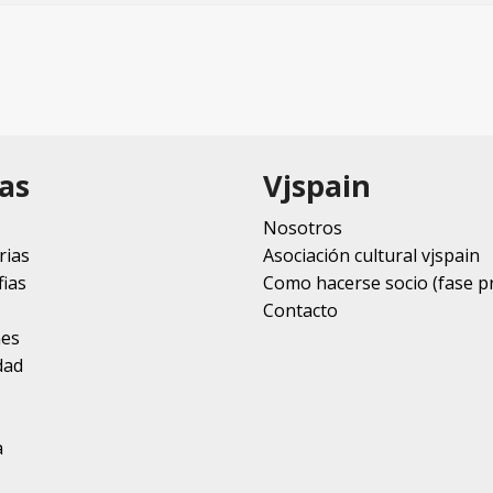
as
Vjspain
Nosotros
rias
Asociación cultural vjspain
ias
Como hacerse socio (fase p
Contacto
nes
dad
a