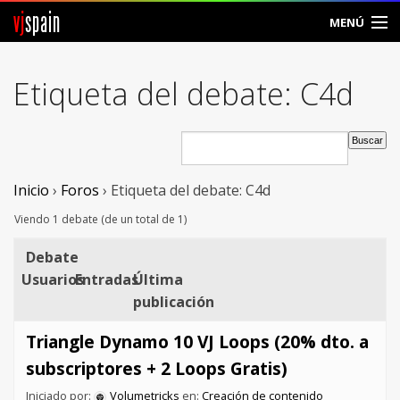
vj
spain
MENÚ
Comunidad
Etiqueta del debate: C4d
Foros
Noticias
Inicio
›
Foros
›
Etiqueta del debate: C4d
Vjspain
Viendo 1 debate (de un total de 1)
Ayuda
Debate
Contacto
Usuarios
Entradas
Última
publicación
Entrar
Triangle Dynamo 10 VJ Loops (20% dto. a
Crear Cuenta
subscriptores + 2 Loops Gratis)
Iniciado por:
Volumetricks
en:
Creación de contenido