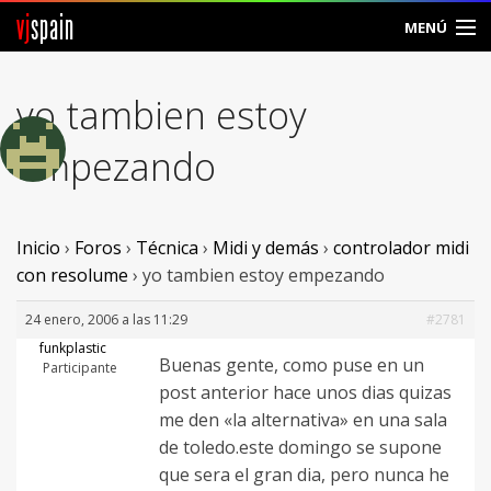
vj
spain
MENÚ
Comunidad
yo tambien estoy
Foros
empezando
Noticias
Vjspain
Inicio
›
Foros
›
Técnica
›
Midi y demás
›
controlador midi
con resolume
›
yo tambien estoy empezando
Ayuda
24 enero, 2006 a las 11:29
#2781
Contacto
funkplastic
Buenas gente, como puse en un
Participante
post anterior hace unos dias quizas
Entrar
me den «la alternativa» en una sala
de toledo.este domingo se supone
Crear Cuenta
que sera el gran dia, pero nunca he