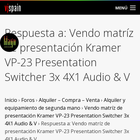
vj
spain
MENÚ
Comunidad
Respuesta a: Vendo matríz
Foros
de presentación Kramer
Noticias
VP-23 Presentation
Vjspain
Switcher 3x 4X1 Audio & V
Ayuda
Contacto
Inicio
›
Foros
›
Alquiler – Compra – Venta
›
Alquiler y
equipamiento de segunda mano
›
Vendo matríz de
Entrar
presentación Kramer VP-23 Presentation Switcher 3x
4X1 Audio & V
›
Respuesta a: Vendo matríz de
Crear Cuenta
presentación Kramer VP-23 Presentation Switcher 3x
4X1 Audio & V