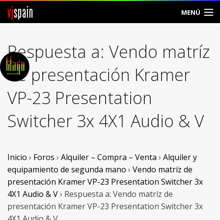
vj
spain
MENÚ
Comunidad
Respuesta a: Vendo matríz
Foros
de presentación Kramer
Noticias
VP-23 Presentation
Vjspain
Switcher 3x 4X1 Audio & V
Ayuda
Contacto
Inicio
›
Foros
›
Alquiler – Compra – Venta
›
Alquiler y
equipamiento de segunda mano
›
Vendo matríz de
Entrar
presentación Kramer VP-23 Presentation Switcher 3x
4X1 Audio & V
›
Respuesta a: Vendo matríz de
Crear Cuenta
presentación Kramer VP-23 Presentation Switcher 3x
4X1 Audio & V