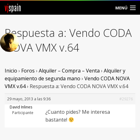
vj
spain
MENÚ
Comunidad
Respuesta a: Vendo CODA
Foros
NOVA VMX v.64
Noticias
Vjspain
Inicio
›
Foros
›
Alquiler – Compra – Venta
›
Alquiler y
equipamiento de segunda mano
›
Vendo CODA NOVA
Ayuda
VMX v.64
›
Respuesta a: Vendo CODA NOVA VMX v.64
Contacto
29 mayo, 2013 a las 9:36
#29276
David Inlines
¿Cuanto pides? Me interesa
Entrar
Participante
bastante!
Crear Cuenta