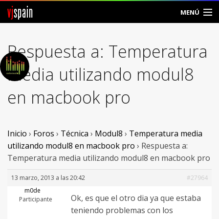
vj
spain
MENÚ
Comunidad
Respuesta a: Temperatura
Foros
media utilizando modul8
Noticias
en macbook pro
Vjspain
Ayuda
Inicio
›
Foros
›
Técnica
›
Modul8
›
Temperatura media
utilizando modul8 en macbook pro
›
Respuesta a:
Contacto
Temperatura media utilizando modul8 en macbook pro
Entrar
13 marzo, 2013 a las 20:42
#27964
m0de
Ok, es que el otro dia ya que estaba
Crear Cuenta
Participante
teniendo problemas con los