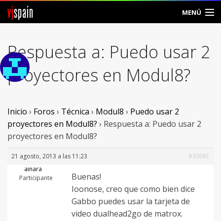
vj
spain
MENÚ
Comunidad
Respuesta a: Puedo usar 2
Foros
proyectores en Modul8?
Noticias
Vjspain
Inicio
›
Foros
›
Técnica
›
Modul8
›
Puedo usar 2
proyectores en Modul8?
›
Respuesta a: Puedo usar 2
Ayuda
proyectores en Modul8?
Contacto
21 agosto, 2013 a las 11:23
#30061
ainara
Buenas!
Entrar
Participante
Ioonose, creo que como bien dice
Gabbo puedes usar la tarjeta de
Crear Cuenta
video dualhead2go de matrox.